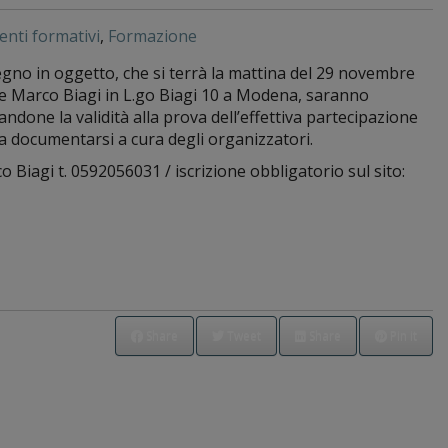
venti formativi
,
Formazione
gno in oggetto, che si terrà la mattina del 29 novembre
e Marco Biagi in L.go Biagi 10 a Modena, saranno
andone la validità alla prova dell’effettiva partecipazione
a documentarsi a cura degli organizzatori.
Biagi t. 0592056031 / iscrizione obbligatorio sul sito:
Share
Tweet
Share
Pin it