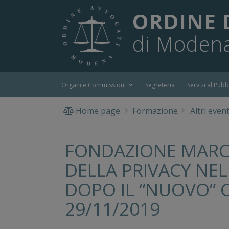
ORDINE 
di Moden
Organi e Commissioni
Segreteria
Servizi al Pubb
Home page
Formazione
Altri event
FONDAZIONE MARCO
DELLA PRIVACY NE
DOPO IL “NUOVO” 
29/11/2019