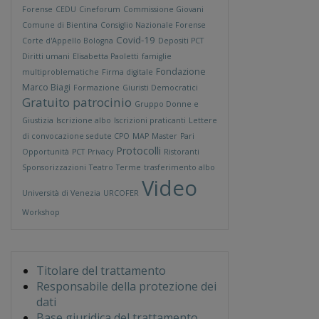
Forense
CEDU
Cineforum
Commissione Giovani
Comune di Bientina
Consiglio Nazionale Forense
Covid-19
Corte d'Appello Bologna
Depositi PCT
Diritti umani
Elisabetta Paoletti
famiglie
Fondazione
multiproblematiche
Firma digitale
Marco Biagi
Formazione
Giuristi Democratici
Gratuito patrocinio
Gruppo Donne e
Giustizia
Iscrizione albo
Iscrizioni praticanti
Lettere
di convocazione sedute CPO
MAP
Master
Pari
Protocolli
Opportunità
PCT
Privacy
Ristoranti
Sponsorizzazioni
Teatro
Terme
trasferimento albo
Video
Università di Venezia
URCOFER
Workshop
Titolare del trattamento
Responsabile della protezione dei
dati
Base giuridica del trattamento