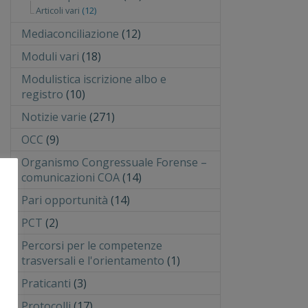
Articoli vari
(12)
Mediaconciliazione
(12)
Moduli vari
(18)
Modulistica iscrizione albo e
registro
(10)
Notizie varie
(271)
OCC
(9)
Organismo Congressuale Forense –
comunicazioni COA
(14)
Pari opportunità
(14)
PCT
(2)
Percorsi per le competenze
trasversali e l'orientamento
(1)
Praticanti
(3)
Protocolli
(17)