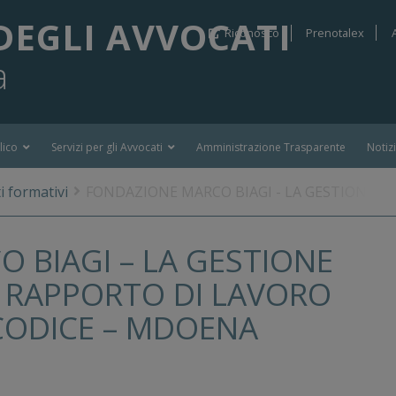
DEGLI AVVOCATI
Riconosco
Prenotalex
a
lico
Servizi per gli Avvocati
Amministrazione Trasparente
Notiz
i formativi
FONDAZIONE MARCO BIAGI - LA GESTIONE DE
 BIAGI – LA GESTIONE
L RAPPORTO DI LAVORO
CODICE – MDOENA