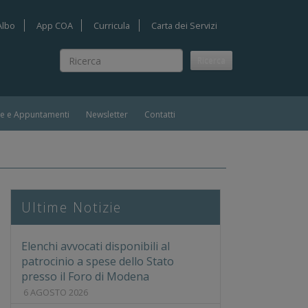
Albo
App COA
Curricula
Carta dei Servizi
Ricerca
Ricerca
ie e Appuntamenti
Newsletter
Contatti
LLA PRIVACY NEL RAPPORTO DI LAVORO DOPO IL "NUOVO"
Ultime Notizie
Elenchi avvocati disponibili al
patrocinio a spese dello Stato
presso il Foro di Modena
6 AGOSTO 2026