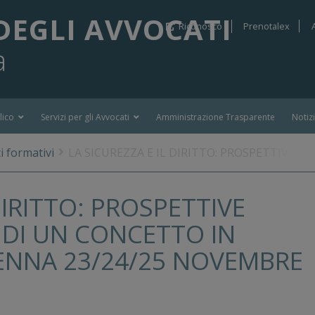
DEGLI AVVOCATI
Riconosco
Prenotalex
a
lico
Servizi per gli Avvocati
Amministrazione Trasparente
Notiz
i formativi
LA SICUREZZA E IL DIRITTO: PROSPETTIVE 
DIRITTO: PROSPETTIVE
 DI UN CONCETTO IN
ENNA 23/24/25 NOVEMBRE