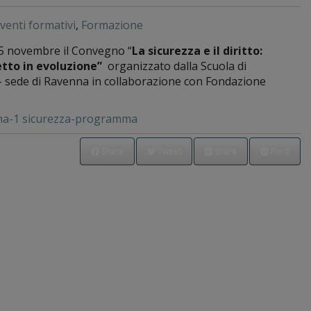
eventi formativi
,
Formazione
25 novembre il Convegno “
La sicurezza e il diritto:
cetto in evoluzione”
organizzato dalla Scuola di
 – sede di Ravenna in collaborazione con Fondazione
na-1
sicurezza-programma
Share
Tweet
Share
Pin it