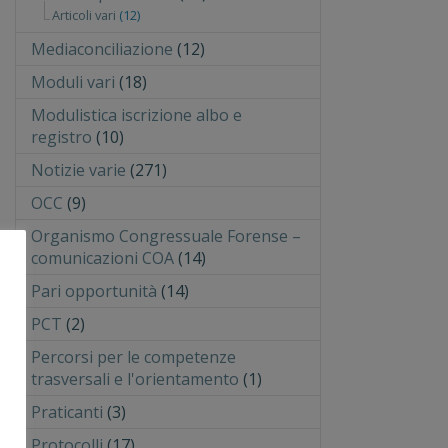
Articoli vari
(12)
Mediaconciliazione
(12)
Moduli vari
(18)
Modulistica iscrizione albo e
registro
(10)
Notizie varie
(271)
OCC
(9)
Organismo Congressuale Forense –
comunicazioni COA
(14)
Pari opportunità
(14)
PCT
(2)
Percorsi per le competenze
trasversali e l'orientamento
(1)
Praticanti
(3)
Protocolli
(17)