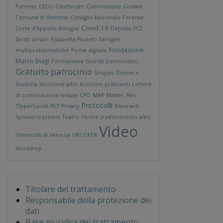
Forense
CEDU
Cineforum
Commissione Giovani
Comune di Bientina
Consiglio Nazionale Forense
Covid-19
Corte d'Appello Bologna
Depositi PCT
Diritti umani
Elisabetta Paoletti
famiglie
Fondazione
multiproblematiche
Firma digitale
Marco Biagi
Formazione
Giuristi Democratici
Gratuito patrocinio
Gruppo Donne e
Giustizia
Iscrizione albo
Iscrizioni praticanti
Lettere
di convocazione sedute CPO
MAP
Master
Pari
Protocolli
Opportunità
PCT
Privacy
Ristoranti
Sponsorizzazioni
Teatro
Terme
trasferimento albo
Video
Università di Venezia
URCOFER
Workshop
Titolare del trattamento
Responsabile della protezione dei
dati
Base giuridica del trattamento