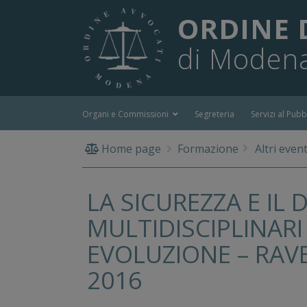
ORDINE 
di Moden
Organi e Commissioni
Segreteria
Servizi al Pubb
Home page
Formazione
Altri event
LA SICUREZZA E IL 
MULTIDISCIPLINARI
EVOLUZIONE – RAV
2016