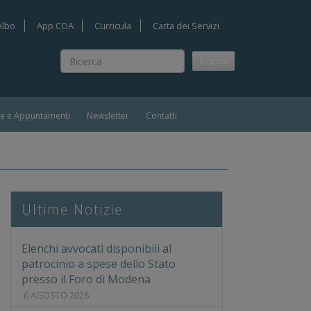
Albo
App COA
Curricula
Carta dei Servizi
Ricerca
Ricerca
ie e Appuntamenti
Newsletter
Contatti
MULTIDISCIPLINARI DI UN CONCETTO IN EVOLUZIONE - RA
Ultime Notizie
Elenchi avvocati disponibili al
patrocinio a spese dello Stato
presso il Foro di Modena
6 AGOSTO 2026