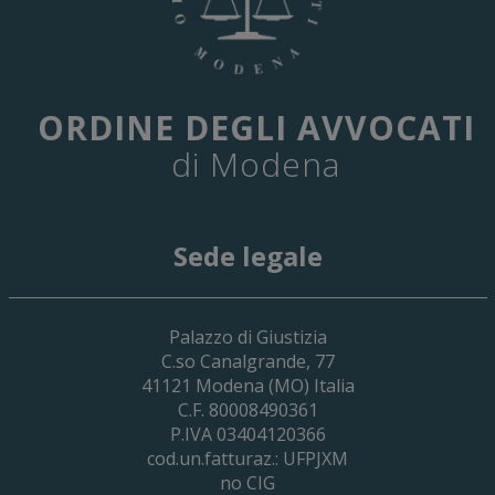
ORDINE DEGLI AVVOCATI
di Modena
Sede legale
29 Giugno 2026
Palazzo di Giustizia
Cassa Forense – Elezioni Dei Delegati 
C.so Canalgrande, 77
2030
41121
Modena
(MO) Italia
C.F. 80008490361
P.IVA 03404120366
cod.un.fatturaz.: UFPJXM
no CIG