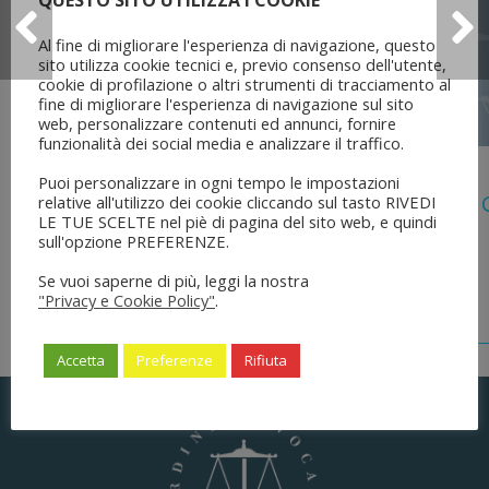
QUESTO SITO UTILIZZA I COOKIE
Al fine di migliorare l'esperienza di navigazione, questo
sito utilizza cookie tecnici e, previo consenso dell'utente,
cookie di profilazione o altri strumenti di tracciamento al
fine di migliorare l'esperienza di navigazione sul sito
web, personalizzare contenuti ed annunci, fornire
funzionalità dei social media e analizzare il traffico.
5 Agosto 2026
Puoi personalizzare in ogni tempo le impostazioni
Legge 28 Luglio 2026 N. 137 “delega Al
relative all'utilizzo dei cookie cliccando sul tasto RIVEDI
LE TUE SCELTE nel piè di pagina del sito web, e quindi
Dell’ordinamento Forense”
sull'opzione PREFERENZE.
Se vuoi saperne di più, leggi la nostra
"Privacy e Cookie Policy"
.
Accetta
Preferenze
Rifiuta