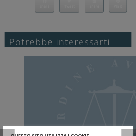
Share
Tweet
Share
Pin it
Potrebbe interessarti