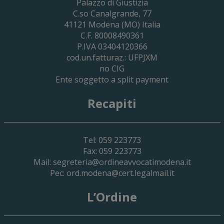
Palazzo di Giustizia
Cassa Forense – Elezioni Dei Delegati 
C.so Canalgrande, 77
2030
41121
Modena
(MO) Italia
C.F. 80008490361
P.IVA 03404120366
cod.un.fatturaz.: UFPJXM
no CIG
Ente soggetto a split payment
Recapiti
Tel: 059 223773
Fax: 059 223773
Mail:
segreteria@ordineavvocatimodena.it
Pec:
ord.modena@cert.legalmail.it
L’Ordine