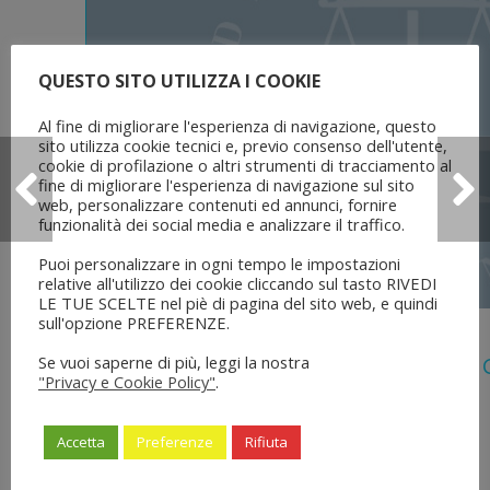
QUESTO SITO UTILIZZA I COOKIE
Al fine di migliorare l'esperienza di navigazione, questo
sito utilizza cookie tecnici e, previo consenso dell'utente,
cookie di profilazione o altri strumenti di tracciamento al
fine di migliorare l'esperienza di navigazione sul sito
web, personalizzare contenuti ed annunci, fornire
funzionalità dei social media e analizzare il traffico.
Puoi personalizzare in ogni tempo le impostazioni
relative all'utilizzo dei cookie cliccando sul tasto RIVEDI
LE TUE SCELTE nel piè di pagina del sito web, e quindi
sull'opzione PREFERENZE.
5 Agosto 2026
Se vuoi saperne di più, leggi la nostra
Legge 28 Luglio 2026 N. 137 “delega Al
"Privacy e Cookie Policy"
.
Dell’ordinamento Forense”
Accetta
Preferenze
Rifiuta