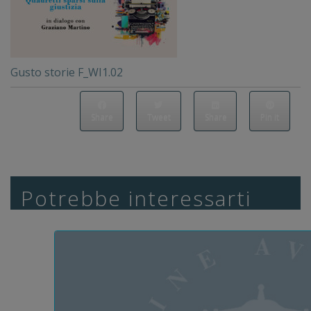
Gusto storie F_WI1.02
Share
Tweet
Share
Pin it
Potrebbe interessarti