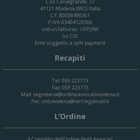
Cassa Forense – Elezioni Dei Delegati 
C.so Canalgrande, 77
2030
41121
Modena
(MO) Italia
C.F. 80008490361
P.IVA 03404120366
cod.un.fatturaz.: UFPJXM
no CIG
Ente soggetto a split payment
Recapiti
Tel: 059 223773
Fax: 059 223773
Mail:
segreteria@ordineavvocatimodena.it
Pec:
ord.modena@cert.legalmail.it
L’Ordine
il Consiglio dell’Ordine degli Avvocati