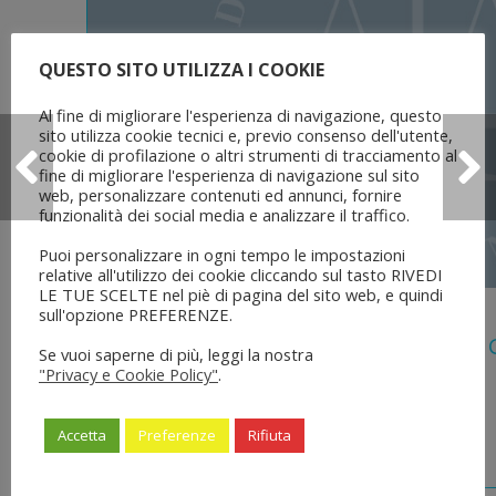
QUESTO SITO UTILIZZA I COOKIE
Al fine di migliorare l'esperienza di navigazione, questo
sito utilizza cookie tecnici e, previo consenso dell'utente,
cookie di profilazione o altri strumenti di tracciamento al
fine di migliorare l'esperienza di navigazione sul sito
web, personalizzare contenuti ed annunci, fornire
funzionalità dei social media e analizzare il traffico.
Puoi personalizzare in ogni tempo le impostazioni
relative all'utilizzo dei cookie cliccando sul tasto RIVEDI
LE TUE SCELTE nel piè di pagina del sito web, e quindi
5 Agosto 2026
sull'opzione PREFERENZE.
Legge 28 Luglio 2026 N. 137 “delega Al
Se vuoi saperne di più, leggi la nostra
Dell’ordinamento Forense”
"Privacy e Cookie Policy"
.
Accetta
Preferenze
Rifiuta