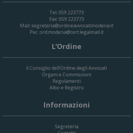
Tel: 059 223773
Fax: 059 223773
Mail:
segreteria@ordineavvocatimodena.it
Pec:
ord.modena@cert.legalmail.it
L’Ordine
il Consiglio dell’Ordine degli Avvocati
Organi e Commissioni
Regolamenti
Albo e Registro
19 Giugno 2026
Informazioni
Implementazione Del Sistema Spedigiu
Applicativi Siamm Spese Di Giustizia E 
Segreteria
Contatti