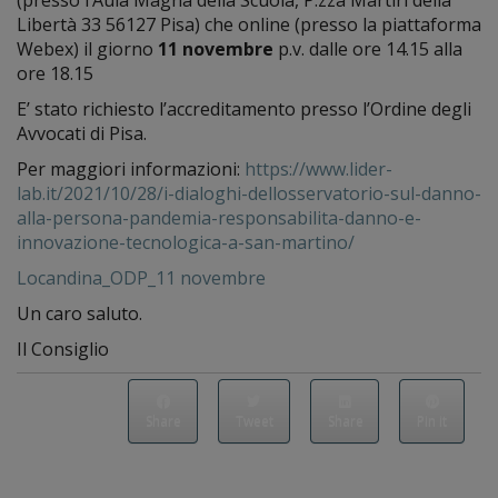
(presso l’Aula Magna della Scuola, P.zza Martiri della
Libertà 33 56127 Pisa) che online (presso la piattaforma
Webex) il giorno
11 novembre
p.v. dalle ore 14.15 alla
ore 18.15
E’ stato richiesto l’accreditamento presso l’Ordine degli
Avvocati di Pisa.
Per maggiori informazioni:
https://www.lider-
lab.it/2021/10/28/i-dialoghi-dellosservatorio-sul-danno-
alla-persona-pandemia-responsabilita-danno-e-
innovazione-tecnologica-a-san-martino/
Locandina_ODP_11 novembre
Un caro saluto.
Il Consiglio
Share
Tweet
Share
Pin it