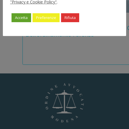
"Privacy e Cookie Policy"
.
Accetta
Preferenze
Rifiuta
5 Agosto 2026
Legge 28 Luglio 2026 N. 137 “delega Al
Dell’ordinamento Forense”