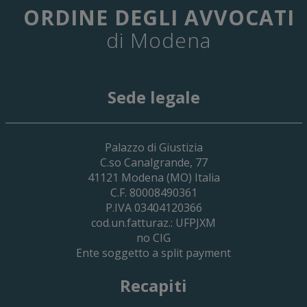
ORDINE DEGLI AVVOCATI
di Modena
Sede legale
29 Giugno 2026
Palazzo di Giustizia
Cassa Forense – Elezioni Dei Delegati 
C.so Canalgrande, 77
2030
41121
Modena
(MO) Italia
C.F. 80008490361
P.IVA 03404120366
cod.un.fatturaz.: UFPJXM
no CIG
Ente soggetto a split payment
Recapiti