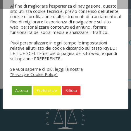
Al fine di migliorare l'esperienza di navigazione, questo
sito utilizza cookie tecnici e, previo consenso dell'utente,
cookie di profilazione o altri strumenti di tracciamento al
fine di migliorare l'esperienza di navigazione sul sito
web, personalizzare contenuti ed annunci, fornire
funzionalità dei social media e analizzare il traffico.
5 Agosto 2026
Legge 28 Luglio 2026 N. 137 “delega Al
Puoi personalizzare in ogni tempo le impostazioni
relative all'utilizzo dei cookie cliccando sul tasto RIVEDI
Dell’ordinamento Forense”
LE TUE SCELTE nel piè di pagina del sito web, e quindi
sull'opzione PREFERENZE.
Se vuoi saperne di più, leggi la nostra
"Privacy e Cookie Policy"
.
Accetta
Preferenze
Rifiuta