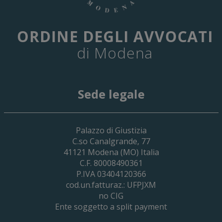
ORDINE DEGLI AVVOCATI
di Modena
Sede legale
29 Giugno 2026
Palazzo di Giustizia
Cassa Forense – Elezioni Dei Delegati 
C.so Canalgrande, 77
2030
41121
Modena
(MO) Italia
C.F. 80008490361
P.IVA 03404120366
cod.un.fatturaz.: UFPJXM
no CIG
Ente soggetto a split payment