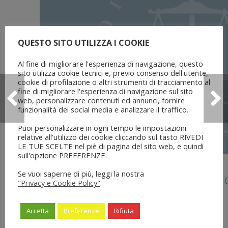
QUESTO SITO UTILIZZA I COOKIE
Al fine di migliorare l'esperienza di navigazione, questo
sito utilizza cookie tecnici e, previo consenso dell'utente,
cookie di profilazione o altri strumenti di tracciamento al
fine di migliorare l'esperienza di navigazione sul sito
web, personalizzare contenuti ed annunci, fornire
funzionalità dei social media e analizzare il traffico.
Puoi personalizzare in ogni tempo le impostazioni
relative all'utilizzo dei cookie cliccando sul tasto RIVEDI
LE TUE SCELTE nel piè di pagina del sito web, e quindi
sull'opzione PREFERENZE.
5 Agosto 2026
Se vuoi saperne di più, leggi la nostra
Legge 28 Luglio 2026 N. 137 “delega Al
"Privacy e Cookie Policy"
.
Dell’ordinamento Forense”
Accetta
Preferenze
Rifiuta