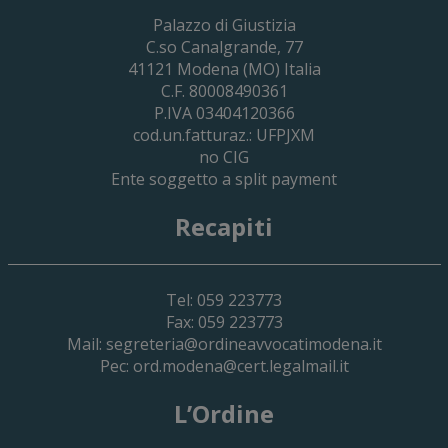
29 Giugno 2026
Palazzo di Giustizia
Cassa Forense – Elezioni Dei Delegati 
C.so Canalgrande, 77
2030
41121
Modena
(MO) Italia
C.F. 80008490361
P.IVA 03404120366
cod.un.fatturaz.: UFPJXM
no CIG
Ente soggetto a split payment
Recapiti
Tel: 059 223773
Fax: 059 223773
Mail:
segreteria@ordineavvocatimodena.it
Pec:
ord.modena@cert.legalmail.it
L’Ordine