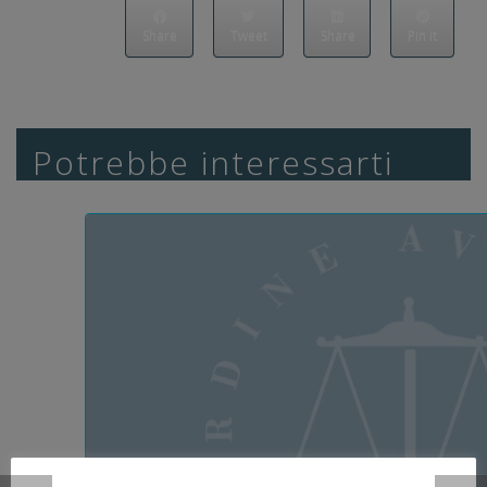
Share
Tweet
Share
Pin it
Potrebbe interessarti