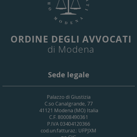
ORDINE DEGLI AVVOCATI
di Modena
Sede legale
29 Giugno 2026
Palazzo di Giustizia
Cassa Forense – Elezioni Dei Delegati 
C.so Canalgrande, 77
2030
41121
Modena
(MO) Italia
C.F. 80008490361
P.IVA 03404120366
cod.un.fatturaz.: UFPJXM