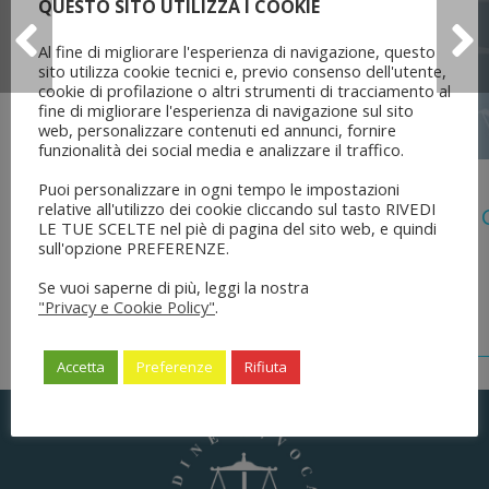
QUESTO SITO UTILIZZA I COOKIE
Al fine di migliorare l'esperienza di navigazione, questo
sito utilizza cookie tecnici e, previo consenso dell'utente,
cookie di profilazione o altri strumenti di tracciamento al
fine di migliorare l'esperienza di navigazione sul sito
web, personalizzare contenuti ed annunci, fornire
funzionalità dei social media e analizzare il traffico.
5 Agosto 2026
Puoi personalizzare in ogni tempo le impostazioni
relative all'utilizzo dei cookie cliccando sul tasto RIVEDI
Legge 28 Luglio 2026 N. 137 “delega Al
LE TUE SCELTE nel piè di pagina del sito web, e quindi
Dell’ordinamento Forense”
sull'opzione PREFERENZE.
Se vuoi saperne di più, leggi la nostra
"Privacy e Cookie Policy"
.
Accetta
Preferenze
Rifiuta