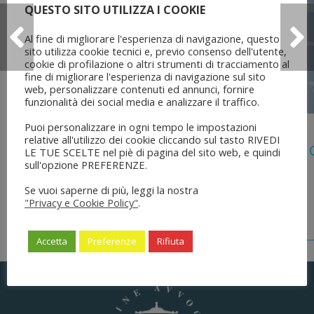
QUESTO SITO UTILIZZA I COOKIE
Al fine di migliorare l'esperienza di navigazione, questo
sito utilizza cookie tecnici e, previo consenso dell'utente,
cookie di profilazione o altri strumenti di tracciamento al
fine di migliorare l'esperienza di navigazione sul sito
web, personalizzare contenuti ed annunci, fornire
funzionalità dei social media e analizzare il traffico.
Puoi personalizzare in ogni tempo le impostazioni
5 Agosto 2026
relative all'utilizzo dei cookie cliccando sul tasto RIVEDI
Legge 28 Luglio 2026 N. 137 “delega Al
LE TUE SCELTE nel piè di pagina del sito web, e quindi
Dell’ordinamento Forense”
sull'opzione PREFERENZE.
Se vuoi saperne di più, leggi la nostra
"Privacy e Cookie Policy"
.
Accetta
Preferenze
Rifiuta