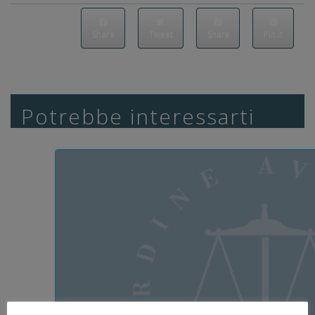
Share
Tweet
Share
Pin it
Potrebbe interessarti