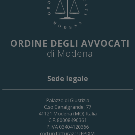
ORDINE DEGLI AVVOCATI
di Modena
Sede legale
29 Giugno 2026
Palazzo di Giustizia
Cassa Forense – Elezioni Dei Delegati 
C.so Canalgrande, 77
2030
41121
Modena
(MO) Italia
C.F. 80008490361
P.IVA 03404120366
cod.un.fatturaz.: UFPJXM