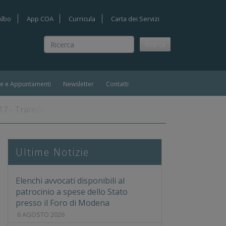
Albo
App COA
Curricula
Carta dei Servizi
Ricerca
Ricerca
ie e Appuntamenti
Newsletter
Contatti
17 - Transformation Capital - Modena 19/10/2017
Ultime Notizie
Elenchi avvocati disponibili al
patrocinio a spese dello Stato
presso il Foro di Modena
6 AGOSTO 2026