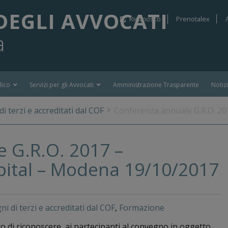
DEGLI AVVOCATI
Riconosco
Prenotalex
a
lico
Servizi per gli Avvocati
Amministrazione Trasparente
Notiz
i terzi e accreditati dal COF
Conferenza annuale G.R.O. 20
 G.R.O. 2017 –
pital – Modena 19/10/2017
i di terzi e accreditati dal COF
,
Formazione
o di riconoscere, ai partecipanti al convegno in oggetto