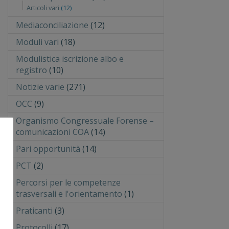
Articoli vari
(12)
Mediaconciliazione
(12)
Moduli vari
(18)
Modulistica iscrizione albo e
registro
(10)
Notizie varie
(271)
OCC
(9)
Organismo Congressuale Forense –
comunicazioni COA
(14)
Pari opportunità
(14)
PCT
(2)
Percorsi per le competenze
trasversali e l'orientamento
(1)
Praticanti
(3)
Protocolli
(17)