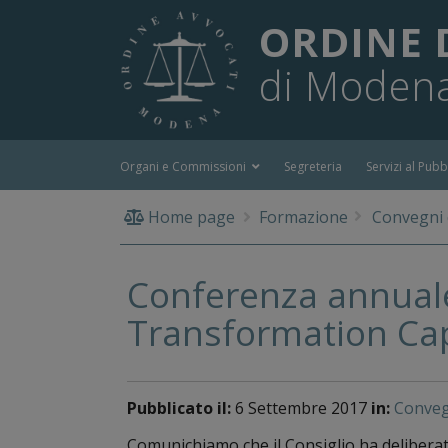
ORDINE 
di Moden
Organi e Commissioni
Segreteria
Servizi al Pubb
Home page
Formazione
Convegni d
Conferenza annuale
Transformation Ca
Pubblicato il:
6 Settembre 2017
in:
Convegn
Comunichiamo che il Consiglio ha deliberat