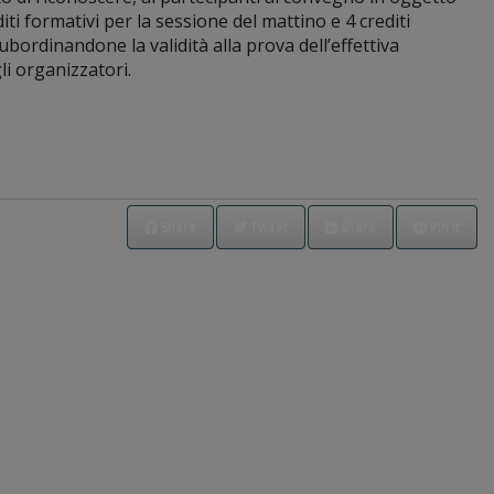
diti formativi per la sessione del mattino e 4 crediti
bordinandone la validità alla prova dell’effettiva
i organizzatori.
Share
Tweet
Share
Pin it