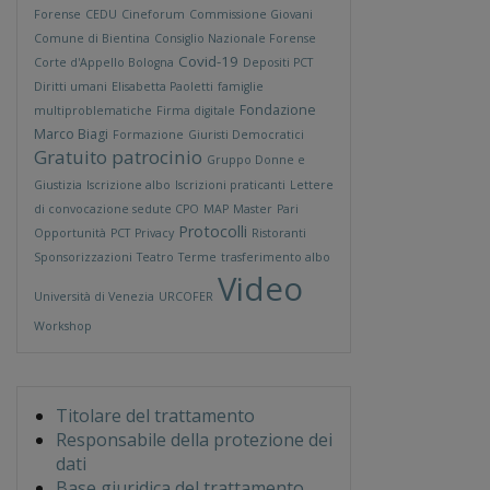
Forense
CEDU
Cineforum
Commissione Giovani
Comune di Bientina
Consiglio Nazionale Forense
Covid-19
Corte d'Appello Bologna
Depositi PCT
Diritti umani
Elisabetta Paoletti
famiglie
Fondazione
multiproblematiche
Firma digitale
Marco Biagi
Formazione
Giuristi Democratici
Gratuito patrocinio
Gruppo Donne e
Giustizia
Iscrizione albo
Iscrizioni praticanti
Lettere
di convocazione sedute CPO
MAP
Master
Pari
Protocolli
Opportunità
PCT
Privacy
Ristoranti
Sponsorizzazioni
Teatro
Terme
trasferimento albo
Video
Università di Venezia
URCOFER
Workshop
Titolare del trattamento
Responsabile della protezione dei
dati
Base giuridica del trattamento