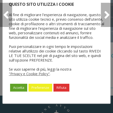
QUESTO SITO UTILIZZA I COOKIE
Al fine di migliorare l'esperienza di navigazione, questo
sito utilizza cookie tecnici e, previo consenso dell'utente,
cookie di profilazione o altri strumenti di tracciamento al
fine di migliorare l'esperienza di navigazione sul sito
web, personalizzare contenuti ed annunci, fornire
funzionalità dei social media e analizzare il traffico.
Puoi personalizzare in ogni tempo le impostazioni
5 Agosto 2026
relative all'utilizzo dei cookie cliccando sul tasto RIVEDI
Legge 28 Luglio 2026 N. 137 “delega Al
LE TUE SCELTE nel piè di pagina del sito web, e quindi
sull'opzione PREFERENZE.
Dell’ordinamento Forense”
Se vuoi saperne di più, leggi la nostra
"Privacy e Cookie Policy"
.
Accetta
Preferenze
Rifiuta