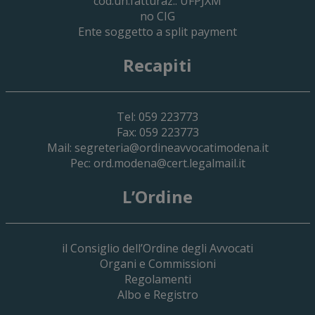
cod.un.fatturaz.: UFPJXM
no CIG
Ente soggetto a split payment
Recapiti
Tel: 059 223773
Fax: 059 223773
Mail:
segreteria@ordineavvocatimodena.it
Pec:
ord.modena@cert.legalmail.it
L’Ordine
il Consiglio dell’Ordine degli Avvocati
Organi e Commissioni
Regolamenti
Albo e Registro