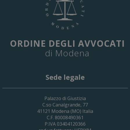
ORDINE DEGLI AVVOCATI
di Modena
Sede legale
29 Giugno 2026
Palazzo di Giustizia
Cassa Forense – Elezioni Dei Delegati 
C.so Canalgrande, 77
2030
41121
Modena
(MO) Italia
C.F. 80008490361
P.IVA 03404120366