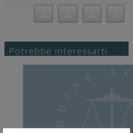
Share
Tweet
Share
Pin it
Potrebbe interessarti