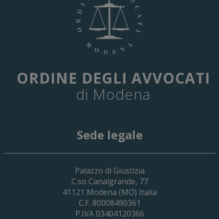
ORDINE DEGLI AVVOCATI
di Modena
Sede legale
29 Giugno 2026
Palazzo di Giustizia
Cassa Forense – Elezioni Dei Delegati 
C.so Canalgrande, 77
2030
41121
Modena
(MO) Italia
C.F. 80008490361
P.IVA 03404120366