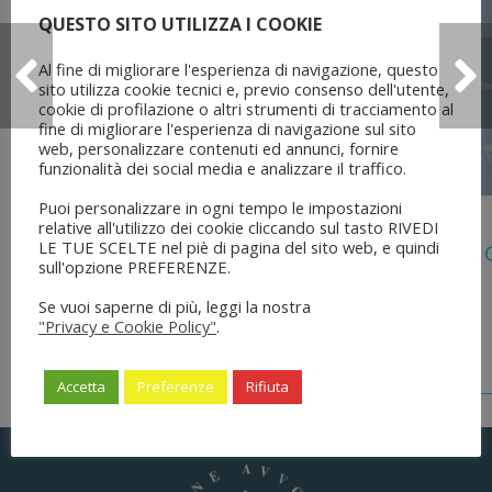
QUESTO SITO UTILIZZA I COOKIE
Al fine di migliorare l'esperienza di navigazione, questo
sito utilizza cookie tecnici e, previo consenso dell'utente,
cookie di profilazione o altri strumenti di tracciamento al
fine di migliorare l'esperienza di navigazione sul sito
web, personalizzare contenuti ed annunci, fornire
funzionalità dei social media e analizzare il traffico.
Puoi personalizzare in ogni tempo le impostazioni
5 Agosto 2026
relative all'utilizzo dei cookie cliccando sul tasto RIVEDI
LE TUE SCELTE nel piè di pagina del sito web, e quindi
Legge 28 Luglio 2026 N. 137 “delega Al
sull'opzione PREFERENZE.
Dell’ordinamento Forense”
Se vuoi saperne di più, leggi la nostra
"Privacy e Cookie Policy"
.
Accetta
Preferenze
Rifiuta