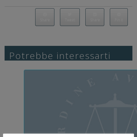
Share
Tweet
Share
Pin it
Potrebbe interessarti