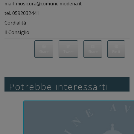
mail: mosicura@comune.modena.it
tel. 0592032441
Cordialità
Il Consiglio
Share
Tweet
Share
Pin it
Potrebbe interessarti