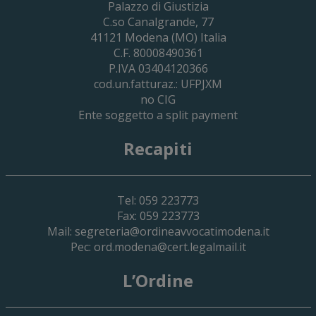
Palazzo di Giustizia
Cassa Forense – Elezioni Dei Delegati 
C.so Canalgrande, 77
2030
41121
Modena
(MO) Italia
C.F. 80008490361
P.IVA 03404120366
cod.un.fatturaz.: UFPJXM
no CIG
Ente soggetto a split payment
Recapiti
Tel: 059 223773
Fax: 059 223773
Mail:
segreteria@ordineavvocatimodena.it
Pec:
ord.modena@cert.legalmail.it
L’Ordine