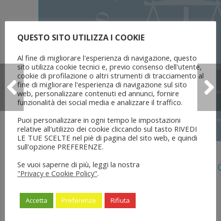
QUESTO SITO UTILIZZA I COOKIE
Al fine di migliorare l'esperienza di navigazione, questo
sito utilizza cookie tecnici e, previo consenso dell'utente,
cookie di profilazione o altri strumenti di tracciamento al
fine di migliorare l'esperienza di navigazione sul sito
web, personalizzare contenuti ed annunci, fornire
funzionalità dei social media e analizzare il traffico.
Puoi personalizzare in ogni tempo le impostazioni
relative all'utilizzo dei cookie cliccando sul tasto RIVEDI
LE TUE SCELTE nel piè di pagina del sito web, e quindi
sull'opzione PREFERENZE.
5 Agosto 2026
Se vuoi saperne di più, leggi la nostra
Legge 28 Luglio 2026 N. 137 “delega Al
"Privacy e Cookie Policy"
.
Dell’ordinamento Forense”
Accetta
Preferenze
Rifiuta