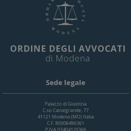
ORDINE DEGLI AVVOCATI
di Modena
Sede legale
29 Giugno 2026
Palazzo di Giustizia
Cassa Forense – Elezioni Dei Delegati 
C.so Canalgrande, 77
2030
41121
Modena
(MO) Italia
C.F. 80008490361
P.IVA 03404120366