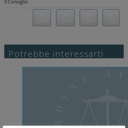
Il Consiglio
Share
Tweet
Share
Pin it
Potrebbe interessarti