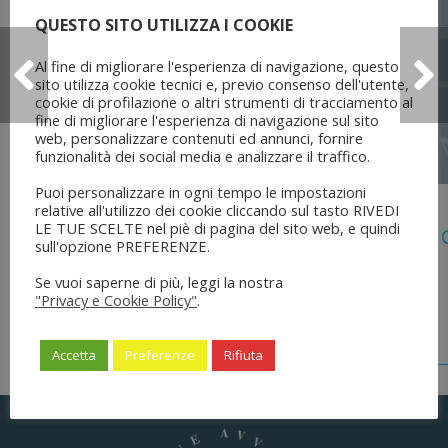
QUESTO SITO UTILIZZA I COOKIE
Al fine di migliorare l'esperienza di navigazione, questo
sito utilizza cookie tecnici e, previo consenso dell'utente,
cookie di profilazione o altri strumenti di tracciamento al
fine di migliorare l'esperienza di navigazione sul sito
web, personalizzare contenuti ed annunci, fornire
funzionalità dei social media e analizzare il traffico.
Puoi personalizzare in ogni tempo le impostazioni
5 Agosto 2026
relative all'utilizzo dei cookie cliccando sul tasto RIVEDI
LE TUE SCELTE nel piè di pagina del sito web, e quindi
Legge 28 Luglio 2026 N. 137 “delega Al
sull'opzione PREFERENZE.
Dell’ordinamento Forense”
Se vuoi saperne di più, leggi la nostra
"Privacy e Cookie Policy"
.
Accetta
Preferenze
Rifiuta