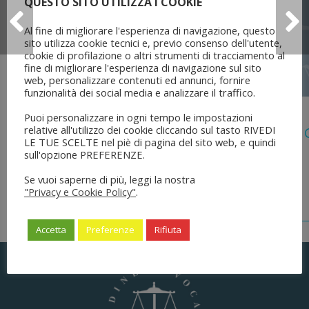
QUESTO SITO UTILIZZA I COOKIE
Al fine di migliorare l'esperienza di navigazione, questo
sito utilizza cookie tecnici e, previo consenso dell'utente,
cookie di profilazione o altri strumenti di tracciamento al
fine di migliorare l'esperienza di navigazione sul sito
web, personalizzare contenuti ed annunci, fornire
funzionalità dei social media e analizzare il traffico.
5 Agosto 2026
Puoi personalizzare in ogni tempo le impostazioni
relative all'utilizzo dei cookie cliccando sul tasto RIVEDI
Legge 28 Luglio 2026 N. 137 “delega Al
LE TUE SCELTE nel piè di pagina del sito web, e quindi
Dell’ordinamento Forense”
sull'opzione PREFERENZE.
Se vuoi saperne di più, leggi la nostra
"Privacy e Cookie Policy"
.
Accetta
Preferenze
Rifiuta