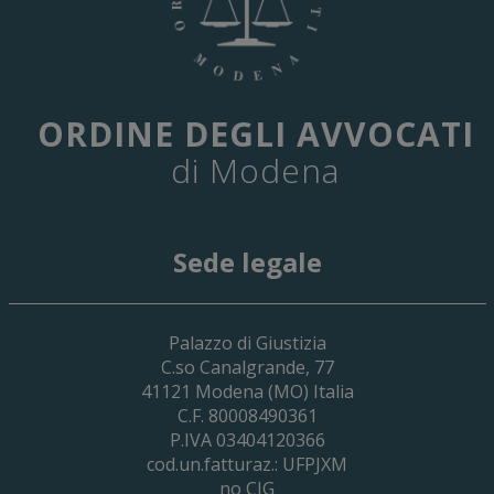
ORDINE DEGLI AVVOCATI
di Modena
Sede legale
29 Giugno 2026
Palazzo di Giustizia
Cassa Forense – Elezioni Dei Delegati 
C.so Canalgrande, 77
2030
41121
Modena
(MO) Italia
C.F. 80008490361
P.IVA 03404120366
cod.un.fatturaz.: UFPJXM
no CIG