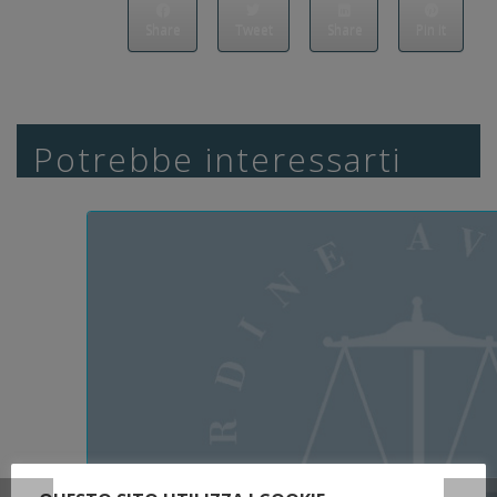
Share
Tweet
Share
Pin it
Potrebbe interessarti