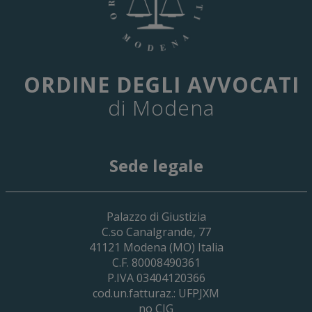
ORDINE DEGLI AVVOCATI
di Modena
Sede legale
29 Giugno 2026
Palazzo di Giustizia
Cassa Forense – Elezioni Dei Delegati 
C.so Canalgrande, 77
2030
41121
Modena
(MO) Italia
C.F. 80008490361
P.IVA 03404120366
cod.un.fatturaz.: UFPJXM
no CIG