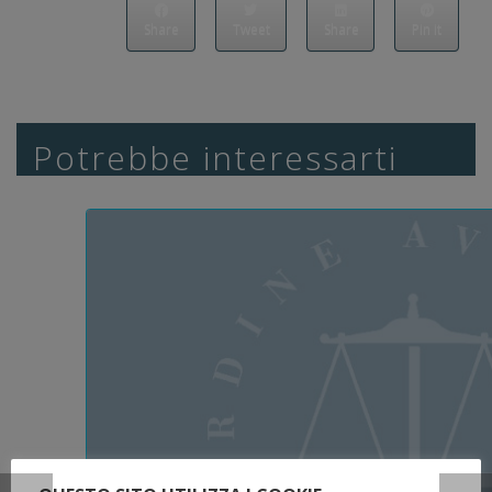
Share
Tweet
Share
Pin it
Potrebbe interessarti