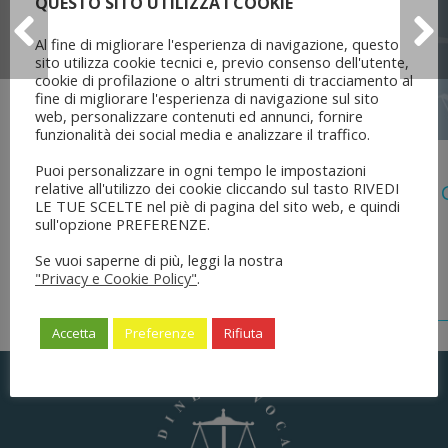
QUESTO SITO UTILIZZA I COOKIE
Al fine di migliorare l'esperienza di navigazione, questo
sito utilizza cookie tecnici e, previo consenso dell'utente,
cookie di profilazione o altri strumenti di tracciamento al
fine di migliorare l'esperienza di navigazione sul sito
web, personalizzare contenuti ed annunci, fornire
funzionalità dei social media e analizzare il traffico.
5 Agosto 2026
Puoi personalizzare in ogni tempo le impostazioni
relative all'utilizzo dei cookie cliccando sul tasto RIVEDI
Legge 28 Luglio 2026 N. 137 “delega Al
LE TUE SCELTE nel piè di pagina del sito web, e quindi
Dell’ordinamento Forense”
sull'opzione PREFERENZE.
Se vuoi saperne di più, leggi la nostra
"Privacy e Cookie Policy"
.
Accetta
Preferenze
Rifiuta