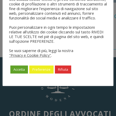
cookie di profilazione o altri strumenti di tracciamento al
5 Agosto 2026
fine di migliorare l'esperienza di navigazione sul sito
web, personalizzare contenuti ed annunci, fornire
Legge 28 Luglio 2026 N. 137 “delega Al
funzionalità dei social media e analizzare il traffico.
Dell’ordinamento Forense”
Puoi personalizzare in ogni tempo le impostazioni
relative all'utilizzo dei cookie cliccando sul tasto RIVEDI
LE TUE SCELTE nel piè di pagina del sito web, e quindi
sull'opzione PREFERENZE.
Se vuoi saperne di più, leggi la nostra
"Privacy e Cookie Policy"
.
Accetta
Preferenze
Rifiuta
ORDINE DEGLI AVVOCATI