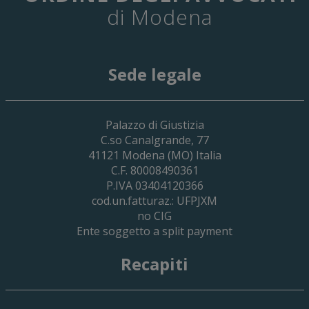
di Modena
Sede legale
29 Giugno 2026
Palazzo di Giustizia
Cassa Forense – Elezioni Dei Delegati 
C.so Canalgrande, 77
2030
41121
Modena
(MO) Italia
C.F. 80008490361
P.IVA 03404120366
cod.un.fatturaz.: UFPJXM
no CIG
Ente soggetto a split payment
Recapiti