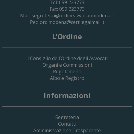
Tel: 059 223773
Fax: 059 223773
Mail:
segreteria@ordineavvocatimodena.it
Pec:
ord.modena@cert.legalmail.it
L’Ordine
il Consiglio dell’Ordine degli Avvocati
Organi e Commissioni
Regolamenti
Albo e Registro
19 Giugno 2026
Informazioni
Implementazione Del Sistema Spedigiu
Applicativi Siamm Spese Di Giustizia E 
Segreteria
Contatti
Amministrazione Trasparente