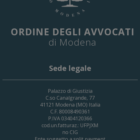
ORDINE DEGLI AVVOCATI
di Modena
Sede legale
29 Giugno 2026
Palazzo di Giustizia
Cassa Forense – Elezioni Dei Delegati 
C.so Canalgrande, 77
2030
41121
Modena
(MO) Italia
C.F. 80008490361
P.IVA 03404120366
cod.un.fatturaz.: UFPJXM
no CIG
Ente soggetto a split payment