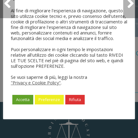
Al fine di migliorare l'esperienza di navigazione, questo
sito utilizza cookie tecnici e, previo consenso dell'utente,
cookie di profilazione o altri strumenti di tracciamento al
fine di migliorare l'esperienza di navigazione sul sito
web, personalizzare contenuti ed annunci, fornire
funzionalità dei social media e analizzare il traffico.
5 Agosto 2026
Puoi personalizzare in ogni tempo le impostazioni
Legge 28 Luglio 2026 N. 137 “delega Al
relative all'utilizzo dei cookie cliccando sul tasto RIVEDI
Dell’ordinamento Forense”
LE TUE SCELTE nel piè di pagina del sito web, e quindi
sull'opzione PREFERENZE.
Se vuoi saperne di più, leggi la nostra
"Privacy e Cookie Policy"
.
Accetta
Preferenze
Rifiuta