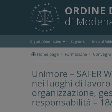
ORDINE 
di Moden
Organi e Commissioni
Segreteria
Servizi al Pubb
Home page
Formazione
Convegni d
Unimore – SAFER WO
nei luoghi di lavor
organizzazione, ges
responsabilità – 1