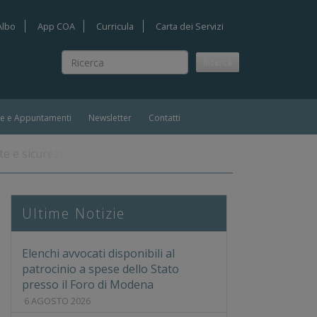
Albo
App COA
Curricula
Carta dei Servizi
Ricerca
Ricerca
ie e Appuntamenti
Newsletter
Contatti
 e sicurezza nei luoghi di lavoro del territorio modenese: o
Ultime Notizie
Elenchi avvocati disponibili al
patrocinio a spese dello Stato
presso il Foro di Modena
6 AGOSTO 2026