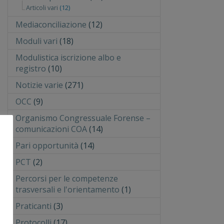
Articoli vari
(12)
Mediaconciliazione
(12)
Moduli vari
(18)
Modulistica iscrizione albo e
registro
(10)
Notizie varie
(271)
OCC
(9)
Organismo Congressuale Forense –
comunicazioni COA
(14)
Pari opportunità
(14)
PCT
(2)
Percorsi per le competenze
trasversali e l'orientamento
(1)
Praticanti
(3)
Protocolli
(17)