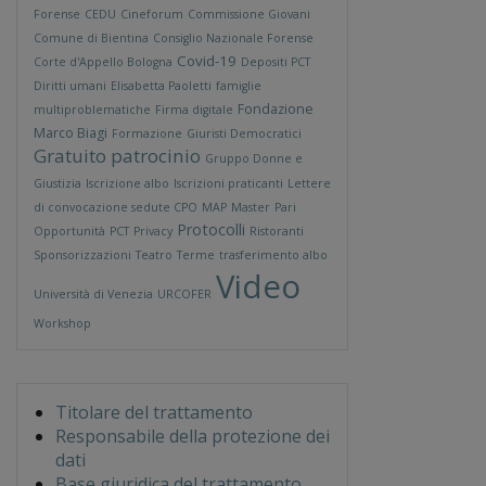
Forense
CEDU
Cineforum
Commissione Giovani
Comune di Bientina
Consiglio Nazionale Forense
Covid-19
Corte d'Appello Bologna
Depositi PCT
Diritti umani
Elisabetta Paoletti
famiglie
Fondazione
multiproblematiche
Firma digitale
Marco Biagi
Formazione
Giuristi Democratici
Gratuito patrocinio
Gruppo Donne e
Giustizia
Iscrizione albo
Iscrizioni praticanti
Lettere
di convocazione sedute CPO
MAP
Master
Pari
Protocolli
Opportunità
PCT
Privacy
Ristoranti
Sponsorizzazioni
Teatro
Terme
trasferimento albo
Video
Università di Venezia
URCOFER
Workshop
Titolare del trattamento
Responsabile della protezione dei
dati
Base giuridica del trattamento