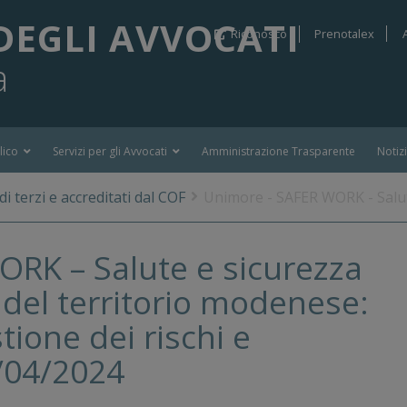
DEGLI AVVOCATI
Riconosco
Prenotalex
a
lico
Servizi per gli Avvocati
Amministrazione Trasparente
Notiz
i terzi e accreditati dal COF
Unimore - SAFER WORK - Salute
RK – Salute e sicurezza
o del territorio modenese:
tione dei rischi e
8/04/2024