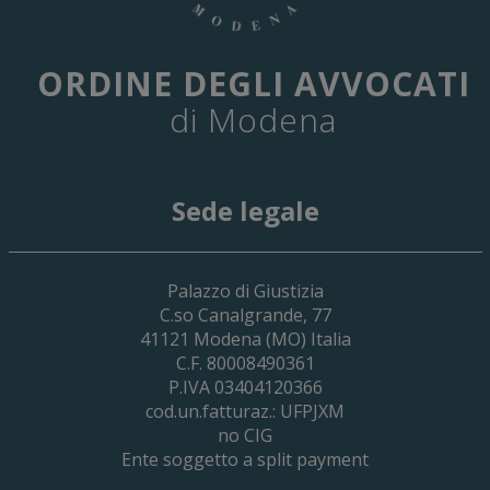
ORDINE DEGLI AVVOCATI
di Modena
Sede legale
29 Giugno 2026
Palazzo di Giustizia
Cassa Forense – Elezioni Dei Delegati 
C.so Canalgrande, 77
2030
41121
Modena
(MO) Italia
C.F. 80008490361
P.IVA 03404120366
cod.un.fatturaz.: UFPJXM
no CIG
Ente soggetto a split payment