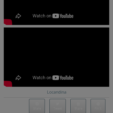
Locandina
Share
Tweet
Share
Pin it