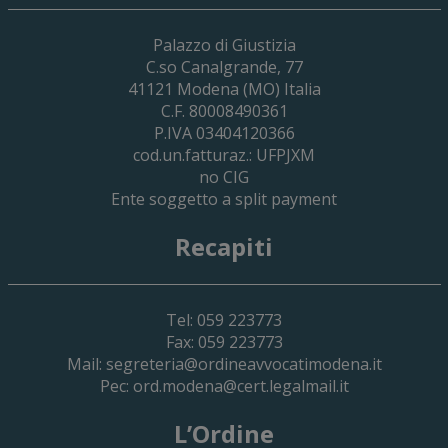
29 Giugno 2026
Palazzo di Giustizia
Cassa Forense – Elezioni Dei Delegati 
C.so Canalgrande, 77
2030
41121
Modena
(MO) Italia
C.F. 80008490361
P.IVA 03404120366
cod.un.fatturaz.: UFPJXM
no CIG
Ente soggetto a split payment
Recapiti
Tel: 059 223773
Fax: 059 223773
Mail:
segreteria@ordineavvocatimodena.it
Pec:
ord.modena@cert.legalmail.it
L’Ordine