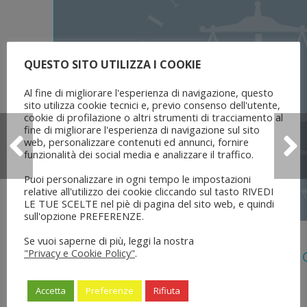
QUESTO SITO UTILIZZA I COOKIE
Al fine di migliorare l'esperienza di navigazione, questo
sito utilizza cookie tecnici e, previo consenso dell'utente,
cookie di profilazione o altri strumenti di tracciamento al
fine di migliorare l'esperienza di navigazione sul sito
web, personalizzare contenuti ed annunci, fornire
funzionalità dei social media e analizzare il traffico.
Puoi personalizzare in ogni tempo le impostazioni
relative all'utilizzo dei cookie cliccando sul tasto RIVEDI
LE TUE SCELTE nel piè di pagina del sito web, e quindi
sull'opzione PREFERENZE.
5 Agosto 2026
Se vuoi saperne di più, leggi la nostra
"Privacy e Cookie Policy"
.
Legge 28 Luglio 2026 N. 137 “delega Al
Dell’ordinamento Forense”
Accetta
Preferenze
Rifiuta