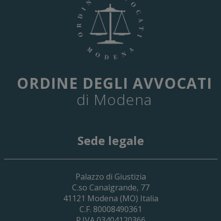
ORDINE DEGLI AVVOCATI
di Modena
Sede legale
29 Giugno 2026
Palazzo di Giustizia
Cassa Forense – Elezioni Dei Delegati 
C.so Canalgrande, 77
2030
41121
Modena
(MO) Italia
C.F. 80008490361
P.IVA 03404120366