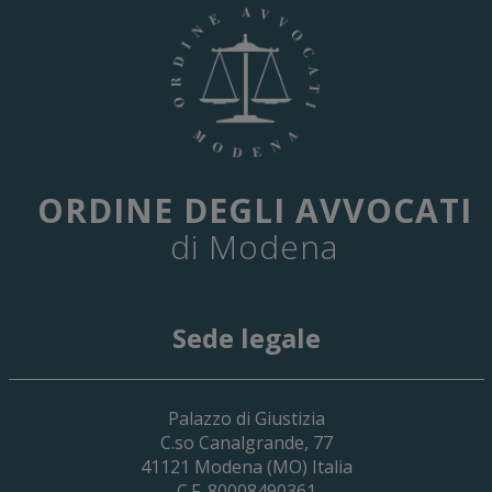
ORDINE DEGLI AVVOCATI
di Modena
Sede legale
29 Giugno 2026
Palazzo di Giustizia
Cassa Forense – Elezioni Dei Delegati 
C.so Canalgrande, 77
2030
41121
Modena
(MO) Italia
C.F. 80008490361