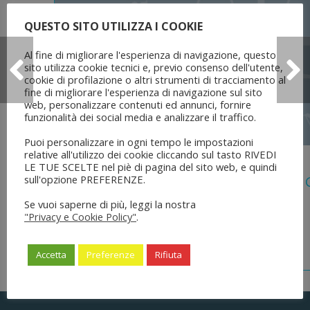
QUESTO SITO UTILIZZA I COOKIE
Al fine di migliorare l'esperienza di navigazione, questo
sito utilizza cookie tecnici e, previo consenso dell'utente,
cookie di profilazione o altri strumenti di tracciamento al
fine di migliorare l'esperienza di navigazione sul sito
web, personalizzare contenuti ed annunci, fornire
funzionalità dei social media e analizzare il traffico.
Puoi personalizzare in ogni tempo le impostazioni
relative all'utilizzo dei cookie cliccando sul tasto RIVEDI
5 Agosto 2026
LE TUE SCELTE nel piè di pagina del sito web, e quindi
sull'opzione PREFERENZE.
Legge 28 Luglio 2026 N. 137 “delega Al
Dell’ordinamento Forense”
Se vuoi saperne di più, leggi la nostra
"Privacy e Cookie Policy"
.
Accetta
Preferenze
Rifiuta