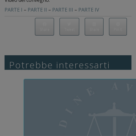
Video del convegno:
PARTE I
–
PARTE II
–
PARTE III
–
PARTE IV
Share
Tweet
Share
Pin it
Potrebbe interessarti