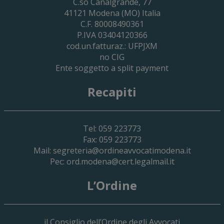
Cassa Forense – Elezioni Dei Delegati 
C.so Canalgrande, 77
2030
41121
Modena
(MO) Italia
C.F. 80008490361
P.IVA 03404120366
cod.un.fatturaz.: UFPJXM
no CIG
Ente soggetto a split payment
Recapiti
Tel: 059 223773
Fax: 059 223773
Mail:
segreteria@ordineavvocatimodena.it
Pec:
ord.modena@cert.legalmail.it
L’Ordine
il Consiglio dell’Ordine degli Avvocati