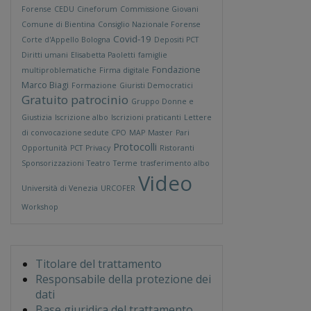
Forense
CEDU
Cineforum
Commissione Giovani
Comune di Bientina
Consiglio Nazionale Forense
Covid-19
Corte d'Appello Bologna
Depositi PCT
Diritti umani
Elisabetta Paoletti
famiglie
Fondazione
multiproblematiche
Firma digitale
Marco Biagi
Formazione
Giuristi Democratici
Gratuito patrocinio
Gruppo Donne e
Giustizia
Iscrizione albo
Iscrizioni praticanti
Lettere
di convocazione sedute CPO
MAP
Master
Pari
Protocolli
Opportunità
PCT
Privacy
Ristoranti
Sponsorizzazioni
Teatro
Terme
trasferimento albo
Video
Università di Venezia
URCOFER
Workshop
Titolare del trattamento
Responsabile della protezione dei
dati
Base giuridica del trattamento