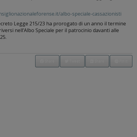
siglionazionaleforense.it/albo-speciale-cassazionisti
ecreto Legge 215/23 ha prorogato di un anno il termine
versi nell’Albo Speciale per il patrocinio davanti alle
025.
Share
Tweet
Share
Pin it