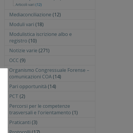
Articoli vari
(12)
Mediaconciliazione
(12)
Moduli vari
(18)
Modulistica iscrizione albo e
registro
(10)
Notizie varie
(271)
OCC
(9)
Organismo Congressuale Forense –
comunicazioni COA
(14)
Pari opportunità
(14)
PCT
(2)
Percorsi per le competenze
trasversali e l'orientamento
(1)
Praticanti
(3)
Protocolli
(17)