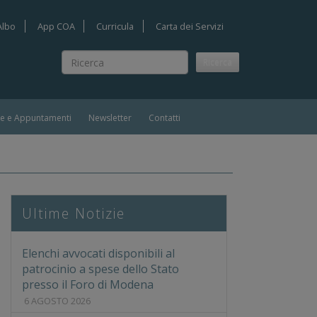
Albo
App COA
Curricula
Carta dei Servizi
Ricerca
Ricerca
ie e Appuntamenti
Newsletter
Contatti
Ultime Notizie
Elenchi avvocati disponibili al
patrocinio a spese dello Stato
presso il Foro di Modena
6 AGOSTO 2026