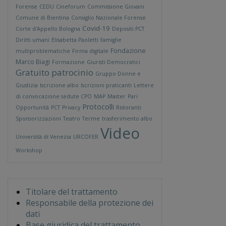
Forense
CEDU
Cineforum
Commissione Giovani
Comune di Bientina
Consiglio Nazionale Forense
Covid-19
Corte d'Appello Bologna
Depositi PCT
Diritti umani
Elisabetta Paoletti
famiglie
Fondazione
multiproblematiche
Firma digitale
Marco Biagi
Formazione
Giuristi Democratici
Gratuito patrocinio
Gruppo Donne e
Giustizia
Iscrizione albo
Iscrizioni praticanti
Lettere
di convocazione sedute CPO
MAP
Master
Pari
Protocolli
Opportunità
PCT
Privacy
Ristoranti
Sponsorizzazioni
Teatro
Terme
trasferimento albo
Video
Università di Venezia
URCOFER
Workshop
Titolare del trattamento
Responsabile della protezione dei
dati
Base giuridica del trattamento