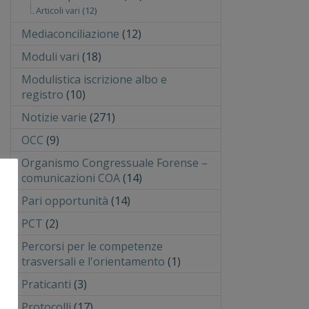
Articoli vari
(12)
Mediaconciliazione
(12)
Moduli vari
(18)
Modulistica iscrizione albo e
registro
(10)
Notizie varie
(271)
OCC
(9)
Organismo Congressuale Forense –
comunicazioni COA
(14)
Pari opportunità
(14)
PCT
(2)
Percorsi per le competenze
trasversali e l'orientamento
(1)
Praticanti
(3)
Protocolli
(17)