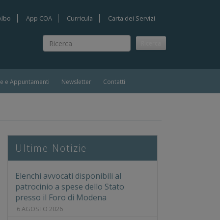
Albo
App COA
Curricula
Carta dei Servizi
Ricerca
Ricerca
ie e Appuntamenti
Newsletter
Contatti
Ultime Notizie
Elenchi avvocati disponibili al
patrocinio a spese dello Stato
presso il Foro di Modena
6 AGOSTO 2026