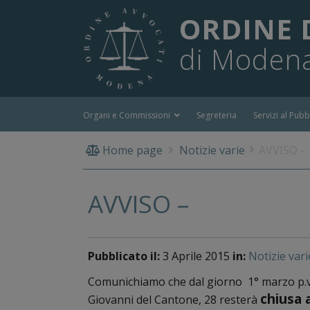
ORDINE 
di Moden
Organi e Commissioni
Segreteria
Servizi al Pubb
Home page
Notizie varie
AVVISO -
AVVISO –
Pubblicato il:
3 Aprile 2015
in:
Notizie vari
Comunichiamo che dal giorno 1° marzo p.v.
chiusa 
Giovanni del Cantone, 28 resterà