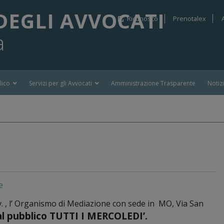
DEGLI AVVOCATI
Riconosco
Prenotalex
a
lico
Servizi per gli Avvocati
Amministrazione Trasparente
Notiz
e
 , l’ Organismo di Mediazione con sede in MO, Via San
al pubblico TUTTI I MERCOLEDI’.