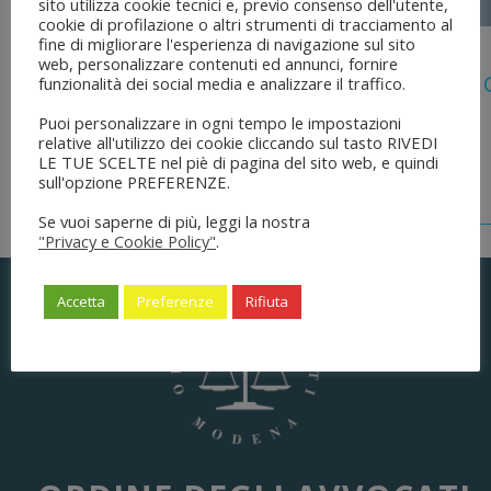
sito utilizza cookie tecnici e, previo consenso dell'utente,
cookie di profilazione o altri strumenti di tracciamento al
fine di migliorare l'esperienza di navigazione sul sito
5 Agosto 2026
web, personalizzare contenuti ed annunci, fornire
Legge 28 Luglio 2026 N. 137 “delega Al
funzionalità dei social media e analizzare il traffico.
Dell’ordinamento Forense”
Puoi personalizzare in ogni tempo le impostazioni
relative all'utilizzo dei cookie cliccando sul tasto RIVEDI
LE TUE SCELTE nel piè di pagina del sito web, e quindi
sull'opzione PREFERENZE.
Se vuoi saperne di più, leggi la nostra
"Privacy e Cookie Policy"
.
Accetta
Preferenze
Rifiuta