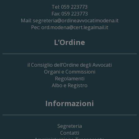
Tel: 059 223773
Fax: 059 223773
Mail:
segreteria@ordineavvocatimodena.it
Pec:
ord.modena@cert.legalmail.it
L’Ordine
il Consiglio dell’Ordine degli Avvocati
Organi e Commissioni
Regolamenti
Albo e Registro
19 Giugno 2026
Informazioni
Implementazione Del Sistema Spedigiu
Applicativi Siamm Spese Di Giustizia E 
Segreteria
Contatti