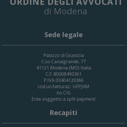
ORDINE DEGLI AVVOCATI
di Modena
Sede legale
29 Giugno 2026
Palazzo di Giustizia
Cassa Forense – Elezioni Dei Delegati 
C.so Canalgrande, 77
2030
41121
Modena
(MO) Italia
C.F. 80008490361
P.IVA 03404120366
cod.un.fatturaz.: UFPJXM
no CIG
Ente soggetto a split payment
Recapiti