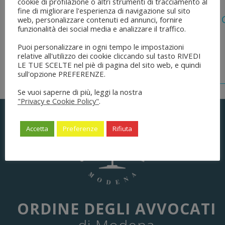
cookie di profilazione o altri strumenti di tracciamento al
5 Agosto 2026
fine di migliorare l'esperienza di navigazione sul sito
Legge 28 Luglio 2026 N. 137 “delega Al
web, personalizzare contenuti ed annunci, fornire
funzionalità dei social media e analizzare il traffico.
Dell’ordinamento Forense”
Puoi personalizzare in ogni tempo le impostazioni
relative all'utilizzo dei cookie cliccando sul tasto RIVEDI
LE TUE SCELTE nel piè di pagina del sito web, e quindi
sull'opzione PREFERENZE.
Se vuoi saperne di più, leggi la nostra
"Privacy e Cookie Policy"
.
Accetta
Preferenze
Rifiuta
ORDINE DEGLI AVVOCATI