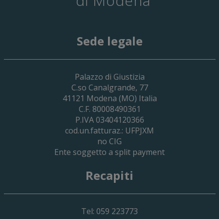
di Modena
Sede legale
29 Giugno 2026
Palazzo di Giustizia
Cassa Forense – Elezioni Dei Delegati 
C.so Canalgrande, 77
2030
41121
Modena
(MO) Italia
C.F. 80008490361
P.IVA 03404120366
cod.un.fatturaz.: UFPJXM
no CIG
Ente soggetto a split payment
Recapiti
Tel: 059 223773