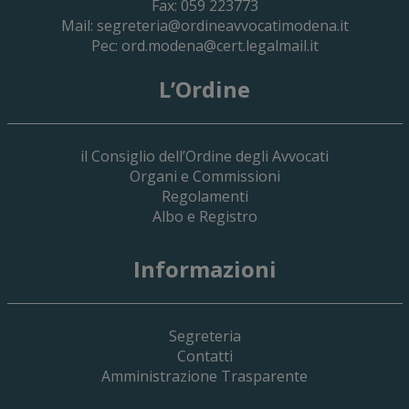
Fax: 059 223773
Mail:
segreteria@ordineavvocatimodena.it
Pec:
ord.modena@cert.legalmail.it
L’Ordine
il Consiglio dell’Ordine degli Avvocati
Organi e Commissioni
Regolamenti
Albo e Registro
19 Giugno 2026
Informazioni
Implementazione Del Sistema Spedigiu
Applicativi Siamm Spese Di Giustizia E 
Segreteria
Contatti
Amministrazione Trasparente