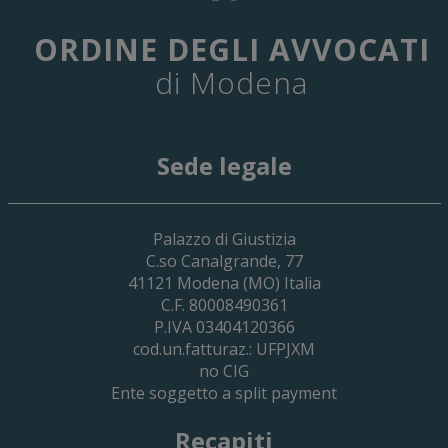
ORDINE DEGLI AVVOCATI
di Modena
Sede legale
29 Giugno 2026
Palazzo di Giustizia
Cassa Forense – Elezioni Dei Delegati 
C.so Canalgrande, 77
2030
41121
Modena
(MO) Italia
C.F. 80008490361
P.IVA 03404120366
cod.un.fatturaz.: UFPJXM
no CIG
Ente soggetto a split payment
Recapiti