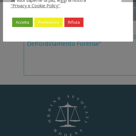
Se vuoi saperne di più, leggi la nostra
"Privacy e Cookie Policy"
.
Accetta
Preferenze
Rifiuta
5 Agosto 2026
Legge 28 Luglio 2026 N. 137 “delega Al
Dell’ordinamento Forense”