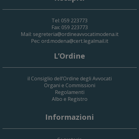
Tel: 059 223773
Fax: 059 223773
Mail:
segreteria@ordineavvocatimodena.it
Pec:
ord.modena@cert.legalmail.it
L’Ordine
il Consiglio dell’Ordine degli Avvocati
Organi e Commissioni
Regolamenti
Albo e Registro
19 Giugno 2026
Informazioni
Implementazione Del Sistema Spedigiu
Applicativi Siamm Spese Di Giustizia E 