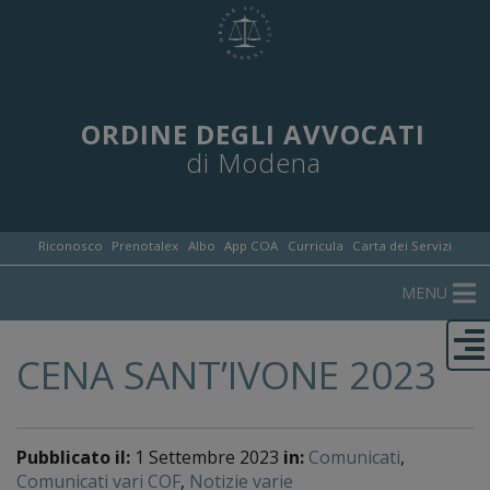
ORDINE DEGLI AVVOCATI
di Modena
Riconosco
Prenotalex
Albo
App COA
Curricula
Carta dei Servizi
MENU
CENA SANT’IVONE 2023
Pubblicato il:
1 Settembre 2023
in:
Comunicati
,
Comunicati vari COF
,
Notizie varie