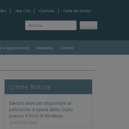
Albo
App COA
Curricula
Carta dei Servizi
Ricerca
Ricerca
ie e Appuntamenti
Newsletter
Contatti
i e presenti
Ultime Notizie
Elenchi avvocati disponibili al
patrocinio a spese dello Stato
presso il Foro di Modena
6 AGOSTO 2026