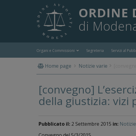
ORDINE 
di Moden
Organi e Commissioni
Segreteria
Servizi al Pubb
Home page
Notizie varie
[convegno]
[convegno] L’eserci
della giustizia: vizi
Pubblicato il:
2 Settembre 2015
in:
Notizie
Convegno del 5/3/2015.