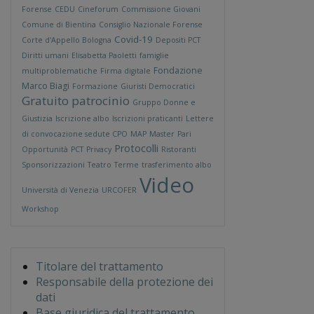
Forense
CEDU
Cineforum
Commissione Giovani
Comune di Bientina
Consiglio Nazionale Forense
Covid-19
Corte d'Appello Bologna
Depositi PCT
Diritti umani
Elisabetta Paoletti
famiglie
Fondazione
multiproblematiche
Firma digitale
Marco Biagi
Formazione
Giuristi Democratici
Gratuito patrocinio
Gruppo Donne e
Giustizia
Iscrizione albo
Iscrizioni praticanti
Lettere
di convocazione sedute CPO
MAP
Master
Pari
Protocolli
Opportunità
PCT
Privacy
Ristoranti
Sponsorizzazioni
Teatro
Terme
trasferimento albo
Video
Università di Venezia
URCOFER
Workshop
Titolare del trattamento
Responsabile della protezione dei
dati
Base giuridica del trattamento