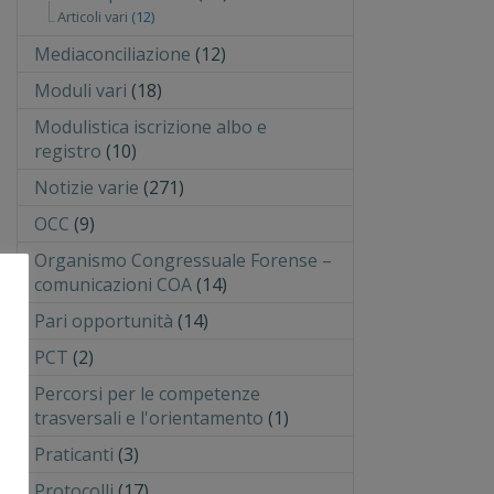
Articoli vari
(12)
Mediaconciliazione
(12)
Moduli vari
(18)
Modulistica iscrizione albo e
registro
(10)
Notizie varie
(271)
OCC
(9)
Organismo Congressuale Forense –
comunicazioni COA
(14)
Pari opportunità
(14)
PCT
(2)
Percorsi per le competenze
trasversali e l'orientamento
(1)
Praticanti
(3)
Protocolli
(17)