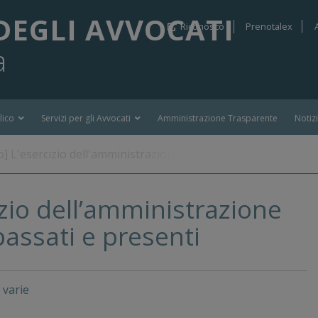
DEGLI AVVOCATI
Riconosco
Prenotalex
a
lico
Servizi per gli Avvocati
Amministrazione Trasparente
Notiz
 L'esercizio dell'amministrazione della giustizia: vizi passat
zio dell’amministrazione
 passati e presenti
 varie