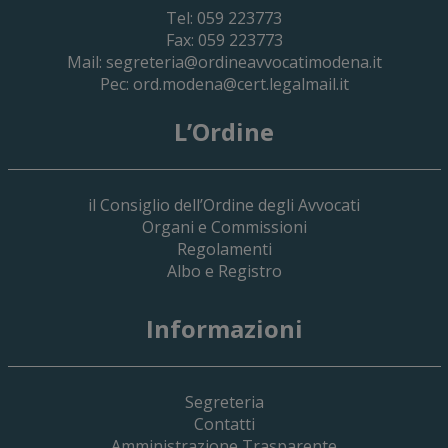
Tel: 059 223773
Fax: 059 223773
Mail:
segreteria@ordineavvocatimodena.it
Pec:
ord.modena@cert.legalmail.it
L’Ordine
il Consiglio dell’Ordine degli Avvocati
Organi e Commissioni
Regolamenti
Albo e Registro
19 Giugno 2026
Informazioni
Implementazione Del Sistema Spedigiu
Applicativi Siamm Spese Di Giustizia E 
Segreteria
Contatti
Amministrazione Trasparente