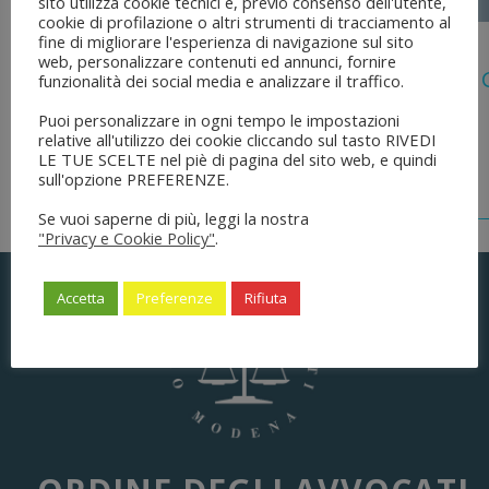
sito utilizza cookie tecnici e, previo consenso dell'utente,
cookie di profilazione o altri strumenti di tracciamento al
fine di migliorare l'esperienza di navigazione sul sito
5 Agosto 2026
web, personalizzare contenuti ed annunci, fornire
Legge 28 Luglio 2026 N. 137 “delega Al
funzionalità dei social media e analizzare il traffico.
Dell’ordinamento Forense”
Puoi personalizzare in ogni tempo le impostazioni
relative all'utilizzo dei cookie cliccando sul tasto RIVEDI
LE TUE SCELTE nel piè di pagina del sito web, e quindi
sull'opzione PREFERENZE.
Se vuoi saperne di più, leggi la nostra
"Privacy e Cookie Policy"
.
Accetta
Preferenze
Rifiuta