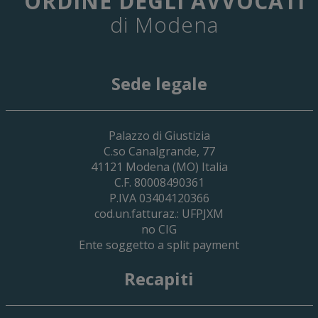
ORDINE DEGLI AVVOCATI
di Modena
Sede legale
29 Giugno 2026
Palazzo di Giustizia
Cassa Forense – Elezioni Dei Delegati 
C.so Canalgrande, 77
2030
41121
Modena
(MO) Italia
C.F. 80008490361
P.IVA 03404120366
cod.un.fatturaz.: UFPJXM
no CIG
Ente soggetto a split payment
Recapiti