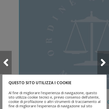
QUESTO SITO UTILIZZA I COOKIE
Al fine di migliorare l'esperienza di navigazione, questo
5 Agosto 2026
sito utilizza cookie tecnici e, previo consenso dell'utente,
Legge 28 Luglio 2026 N. 137 “delega Al
cookie di profilazione o altri strumenti di tracciamento al
fine di migliorare l'esperienza di navigazione sul sito
Dell’ordinamento Forense”