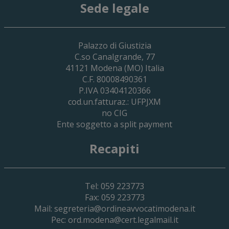
Sede legale
29 Giugno 2026
Palazzo di Giustizia
Cassa Forense – Elezioni Dei Delegati 
C.so Canalgrande, 77
2030
41121
Modena
(MO) Italia
C.F. 80008490361
P.IVA 03404120366
cod.un.fatturaz.: UFPJXM
no CIG
Ente soggetto a split payment
Recapiti
Tel: 059 223773
Fax: 059 223773
Mail:
segreteria@ordineavvocatimodena.it
Pec:
ord.modena@cert.legalmail.it