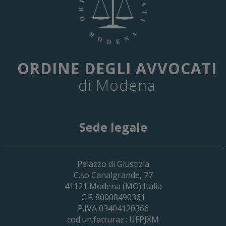
ORDINE DEGLI AVVOCATI
di Modena
Sede legale
29 Giugno 2026
Palazzo di Giustizia
Cassa Forense – Elezioni Dei Delegati 
C.so Canalgrande, 77
2030
41121
Modena
(MO) Italia
C.F. 80008490361
P.IVA 03404120366
cod.un.fatturaz.: UFPJXM