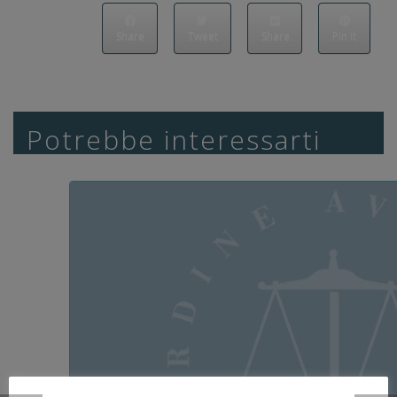
Share
Tweet
Share
Pin it
Potrebbe interessarti