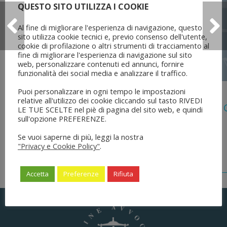
QUESTO SITO UTILIZZA I COOKIE
Al fine di migliorare l'esperienza di navigazione, questo
sito utilizza cookie tecnici e, previo consenso dell'utente,
cookie di profilazione o altri strumenti di tracciamento al
fine di migliorare l'esperienza di navigazione sul sito
web, personalizzare contenuti ed annunci, fornire
funzionalità dei social media e analizzare il traffico.
5 Agosto 2026
Puoi personalizzare in ogni tempo le impostazioni
relative all'utilizzo dei cookie cliccando sul tasto RIVEDI
Legge 28 Luglio 2026 N. 137 “delega Al
LE TUE SCELTE nel piè di pagina del sito web, e quindi
Dell’ordinamento Forense”
sull'opzione PREFERENZE.
Se vuoi saperne di più, leggi la nostra
"Privacy e Cookie Policy"
.
Accetta
Preferenze
Rifiuta