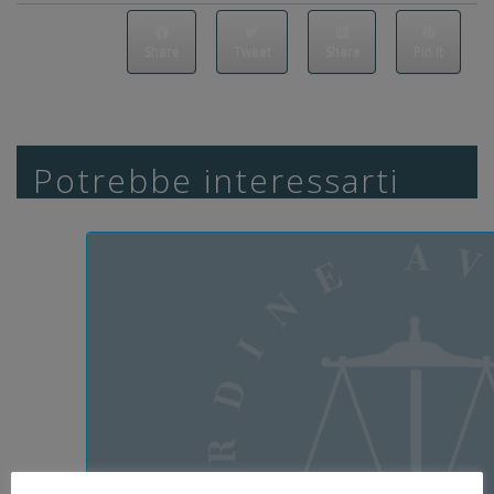
Share
Tweet
Share
Pin it
Potrebbe interessarti