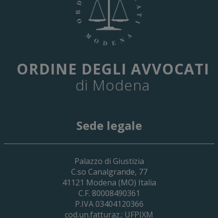
ORDINE DEGLI AVVOCATI
di Modena
Sede legale
29 Giugno 2026
Palazzo di Giustizia
Cassa Forense – Elezioni Dei Delegati 
C.so Canalgrande, 77
2030
41121
Modena
(MO) Italia
C.F. 80008490361
P.IVA 03404120366
cod.un.fatturaz.: UFPJXM