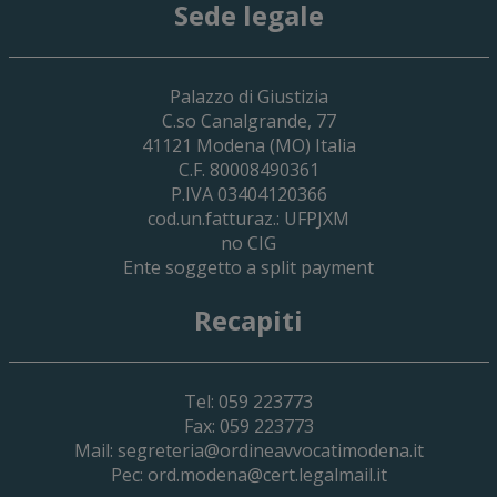
Sede legale
29 Giugno 2026
Palazzo di Giustizia
Cassa Forense – Elezioni Dei Delegati 
C.so Canalgrande, 77
2030
41121
Modena
(MO) Italia
C.F. 80008490361
P.IVA 03404120366
cod.un.fatturaz.: UFPJXM
no CIG
Ente soggetto a split payment
Recapiti
Tel: 059 223773
Fax: 059 223773
Mail:
segreteria@ordineavvocatimodena.it
Pec:
ord.modena@cert.legalmail.it