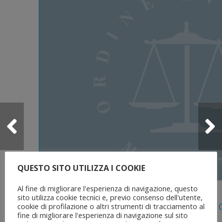
QUESTO SITO UTILIZZA I COOKIE
Al fine di migliorare l'esperienza di navigazione, questo
5 Agosto 2026
sito utilizza cookie tecnici e, previo consenso dell'utente,
Legge 28 Luglio 2026 N. 137 “delega Al
cookie di profilazione o altri strumenti di tracciamento al
fine di migliorare l'esperienza di navigazione sul sito
Dell’ordinamento Forense”