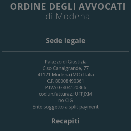
ORDINE DEGLI AVVOCATI
di Modena
Sede legale
29 Giugno 2026
Palazzo di Giustizia
Cassa Forense – Elezioni Dei Delegati 
C.so Canalgrande, 77
2030
41121
Modena
(MO) Italia
C.F. 80008490361
P.IVA 03404120366
cod.un.fatturaz.: UFPJXM
no CIG
Ente soggetto a split payment
Recapiti