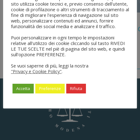
sito utilizza cookie tecnici e, previo consenso dell'utente,
cookie di profilazione o altri strumenti di tracciamento al
fine di migliorare l'esperienza di navigazione sul sito
5 Agosto 2026
web, personalizzare contenuti ed annunci, fornire
funzionalità dei social media e analizzare il traffico.
Legge 28 Luglio 2026 N. 137 “delega Al
Dell’ordinamento Forense”
Puoi personalizzare in ogni tempo le impostazioni
relative all'utilizzo dei cookie cliccando sul tasto RIVEDI
LE TUE SCELTE nel piè di pagina del sito web, e quindi
sull'opzione PREFERENZE.
Se vuoi saperne di più, leggi la nostra
"Privacy e Cookie Policy"
.
Accetta
Preferenze
Rifiuta