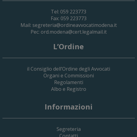
Tel: 059 223773
Fax: 059 223773
Mail:
segreteria@ordineavvocatimodena.it
Pec:
ord.modena@cert.legalmail.it
L’Ordine
il Consiglio dell’Ordine degli Avvocati
Organi e Commissioni
Regolamenti
Albo e Registro
19 Giugno 2026
Informazioni
Implementazione Del Sistema Spedigiu
Applicativi Siamm Spese Di Giustizia E 
Segreteria
Contatti