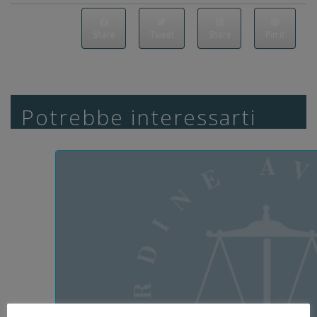
Share
Tweet
Share
Pin it
Potrebbe interessarti