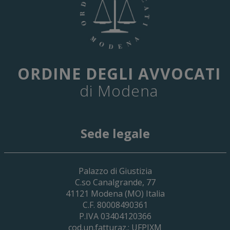
ORDINE DEGLI AVVOCATI
di Modena
Sede legale
29 Giugno 2026
Palazzo di Giustizia
Cassa Forense – Elezioni Dei Delegati 
C.so Canalgrande, 77
2030
41121
Modena
(MO) Italia
C.F. 80008490361
P.IVA 03404120366
cod.un.fatturaz.: UFPJXM