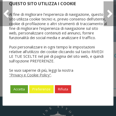
QUESTO SITO UTILIZZA I COOKIE
Al fine di migliorare l'esperienza di navigazione, questo
sito utilizza cookie tecnici e, previo consenso dell'utente,
cookie di profilazione o altri strumenti di tracciamento al
fine di migliorare l'esperienza di navigazione sul sito
web, personalizzare contenuti ed annunci, fornire
funzionalità dei social media e analizzare il traffico.
Puoi personalizzare in ogni tempo le impostazioni
5 Agosto 2026
relative all'utilizzo dei cookie cliccando sul tasto RIVEDI
Legge 28 Luglio 2026 N. 137 “delega Al
LE TUE SCELTE nel piè di pagina del sito web, e quindi
Dell’ordinamento Forense”
sull'opzione PREFERENZE.
Se vuoi saperne di più, leggi la nostra
"Privacy e Cookie Policy"
.
Accetta
Preferenze
Rifiuta