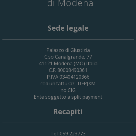
di Modena
Sede legale
29 Giugno 2026
Palazzo di Giustizia
Cassa Forense – Elezioni Dei Delegati 
C.so Canalgrande, 77
2030
41121
Modena
(MO) Italia
C.F. 80008490361
P.IVA 03404120366
cod.un.fatturaz.: UFPJXM
no CIG
Ente soggetto a split payment
Recapiti
Tel: 059 223773