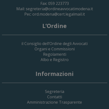
Fax: 059 223773
Mail:
segreteria@ordineavvocatimodena.it
Pec:
ord.modena@cert.legalmail.it
L’Ordine
il Consiglio dell’Ordine degli Avvocati
Organi e Commissioni
Regolamenti
Albo e Registro
19 Giugno 2026
Informazioni
Implementazione Del Sistema Spedigiu
Applicativi Siamm Spese Di Giustizia E 
Segreteria
Contatti
Amministrazione Trasparente