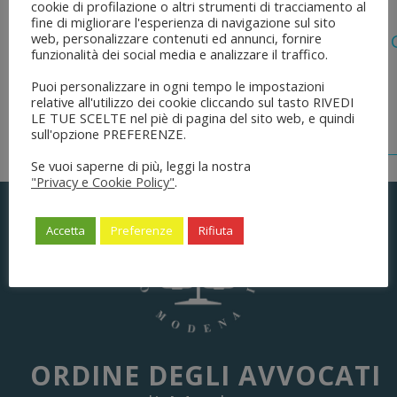
cookie di profilazione o altri strumenti di tracciamento al
5 Agosto 2026
fine di migliorare l'esperienza di navigazione sul sito
web, personalizzare contenuti ed annunci, fornire
Legge 28 Luglio 2026 N. 137 “delega Al
funzionalità dei social media e analizzare il traffico.
Dell’ordinamento Forense”
Puoi personalizzare in ogni tempo le impostazioni
relative all'utilizzo dei cookie cliccando sul tasto RIVEDI
LE TUE SCELTE nel piè di pagina del sito web, e quindi
sull'opzione PREFERENZE.
Se vuoi saperne di più, leggi la nostra
"Privacy e Cookie Policy"
.
Accetta
Preferenze
Rifiuta
ORDINE DEGLI AVVOCATI