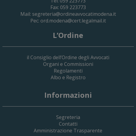
Tel: 059 223773
Fax: 059 223773
Mail:
segreteria@ordineavvocatimodena.it
Pec:
ord.modena@cert.legalmail.it
L’Ordine
il Consiglio dell’Ordine degli Avvocati
Organi e Commissioni
Regolamenti
Albo e Registro
19 Giugno 2026
Informazioni
Implementazione Del Sistema Spedigiu
Applicativi Siamm Spese Di Giustizia E 
Segreteria
Contatti
Amministrazione Trasparente