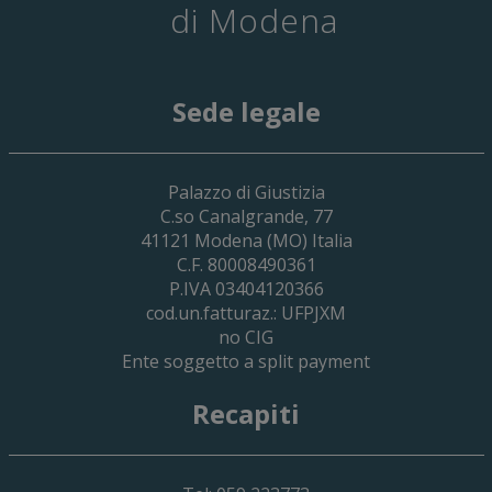
di Modena
Sede legale
29 Giugno 2026
Palazzo di Giustizia
Cassa Forense – Elezioni Dei Delegati 
C.so Canalgrande, 77
2030
41121
Modena
(MO) Italia
C.F. 80008490361
P.IVA 03404120366
cod.un.fatturaz.: UFPJXM
no CIG
Ente soggetto a split payment
Recapiti