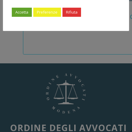
5 Agosto 2026
Accetta
Preferenze
Rifiuta
Legge 28 Luglio 2026 N. 137 “delega Al
Dell’ordinamento Forense”
ORDINE DEGLI AVVOCATI