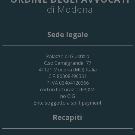
di Modena
Sede legale
29 Giugno 2026
Palazzo di Giustizia
Cassa Forense – Elezioni Dei Delegati 
C.so Canalgrande, 77
2030
41121
Modena
(MO) Italia
C.F. 80008490361
P.IVA 03404120366
cod.un.fatturaz.: UFPJXM
no CIG
Ente soggetto a split payment
Recapiti