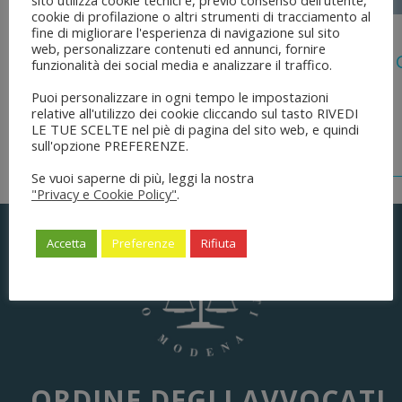
sito utilizza cookie tecnici e, previo consenso dell'utente,
cookie di profilazione o altri strumenti di tracciamento al
5 Agosto 2026
fine di migliorare l'esperienza di navigazione sul sito
web, personalizzare contenuti ed annunci, fornire
Legge 28 Luglio 2026 N. 137 “delega Al
funzionalità dei social media e analizzare il traffico.
Dell’ordinamento Forense”
Puoi personalizzare in ogni tempo le impostazioni
relative all'utilizzo dei cookie cliccando sul tasto RIVEDI
LE TUE SCELTE nel piè di pagina del sito web, e quindi
sull'opzione PREFERENZE.
Se vuoi saperne di più, leggi la nostra
"Privacy e Cookie Policy"
.
Accetta
Preferenze
Rifiuta
ORDINE DEGLI AVVOCATI