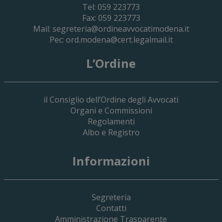
Tel: 059 223773
Fax: 059 223773
Mail:
segreteria@ordineavvocatimodena.it
Pec:
ord.modena@cert.legalmail.it
L’Ordine
il Consiglio dell’Ordine degli Avvocati
Organi e Commissioni
Regolamenti
Albo e Registro
19 Giugno 2026
Informazioni
Implementazione Del Sistema Spedigiu
Applicativi Siamm Spese Di Giustizia E 
Segreteria
Contatti
Amministrazione Trasparente