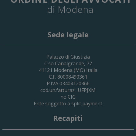
di Modena
Sede legale
29 Giugno 2026
Palazzo di Giustizia
Cassa Forense – Elezioni Dei Delegati 
C.so Canalgrande, 77
2030
41121
Modena
(MO) Italia
C.F. 80008490361
P.IVA 03404120366
cod.un.fatturaz.: UFPJXM
no CIG
Ente soggetto a split payment
Recapiti