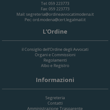
Tel: 059 223773
Fax: 059 223773
Mail:
segreteria@ordineavvocatimodena.it
Pec:
ord.modena@cert.legalmail.it
L’Ordine
il Consiglio dell’Ordine degli Avvocati
Organi e Commissioni
Regolamenti
Albo e Registro
19 Giugno 2026
Informazioni
Implementazione Del Sistema Spedigiu
Applicativi Siamm Spese Di Giustizia E 
Segreteria
Contatti
Amministrazione Trasparente