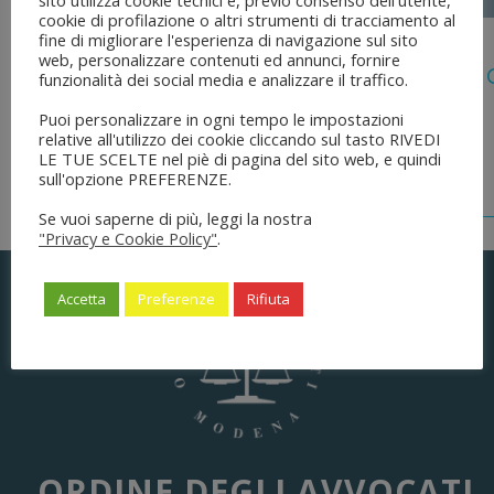
sito utilizza cookie tecnici e, previo consenso dell'utente,
cookie di profilazione o altri strumenti di tracciamento al
5 Agosto 2026
fine di migliorare l'esperienza di navigazione sul sito
web, personalizzare contenuti ed annunci, fornire
Legge 28 Luglio 2026 N. 137 “delega Al
funzionalità dei social media e analizzare il traffico.
Dell’ordinamento Forense”
Puoi personalizzare in ogni tempo le impostazioni
relative all'utilizzo dei cookie cliccando sul tasto RIVEDI
LE TUE SCELTE nel piè di pagina del sito web, e quindi
sull'opzione PREFERENZE.
Se vuoi saperne di più, leggi la nostra
"Privacy e Cookie Policy"
.
Accetta
Preferenze
Rifiuta
ORDINE DEGLI AVVOCATI