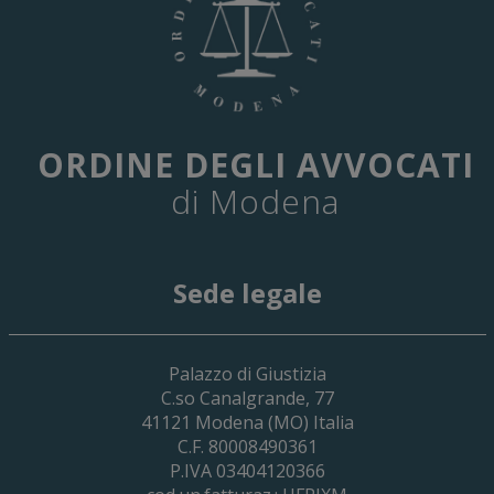
ORDINE DEGLI AVVOCATI
di Modena
Sede legale
29 Giugno 2026
Palazzo di Giustizia
Cassa Forense – Elezioni Dei Delegati 
C.so Canalgrande, 77
2030
41121
Modena
(MO) Italia
C.F. 80008490361
P.IVA 03404120366