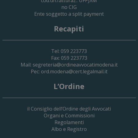
cod.un.fatturaz.: UFPJXM
no CIG
Ente soggetto a split payment
Recapiti
Tel: 059 223773
Fax: 059 223773
Mail:
segreteria@ordineavvocatimodena.it
Pec:
ord.modena@cert.legalmail.it
L’Ordine
il Consiglio dell’Ordine degli Avvocati
Organi e Commissioni
Regolamenti
Albo e Registro