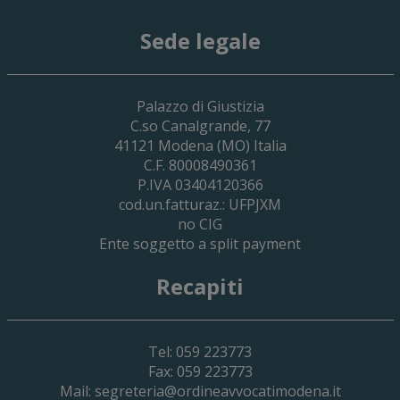
Sede legale
29 Giugno 2026
Palazzo di Giustizia
Cassa Forense – Elezioni Dei Delegati 
C.so Canalgrande, 77
2030
41121
Modena
(MO) Italia
C.F. 80008490361
P.IVA 03404120366
cod.un.fatturaz.: UFPJXM
no CIG
Ente soggetto a split payment
Recapiti
Tel: 059 223773
Fax: 059 223773
Mail:
segreteria@ordineavvocatimodena.it