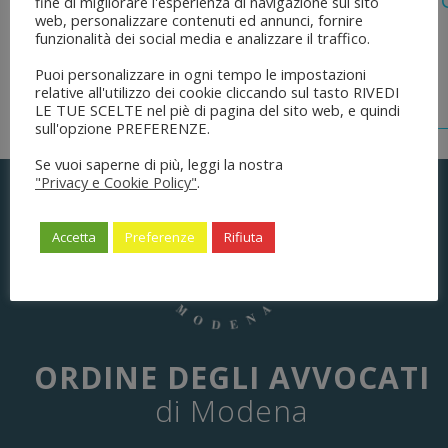
Legge 28 Luglio 2026 N. 137 “delega Al
fine di migliorare l'esperienza di navigazione sul sito
web, personalizzare contenuti ed annunci, fornire
Dell’ordinamento Forense”
funzionalità dei social media e analizzare il traffico.
Puoi personalizzare in ogni tempo le impostazioni
relative all'utilizzo dei cookie cliccando sul tasto RIVEDI
LE TUE SCELTE nel piè di pagina del sito web, e quindi
sull'opzione PREFERENZE.
Se vuoi saperne di più, leggi la nostra
"Privacy e Cookie Policy"
.
Accetta
Preferenze
Rifiuta
ORDINE DEGLI AVVOCATI
di Modena