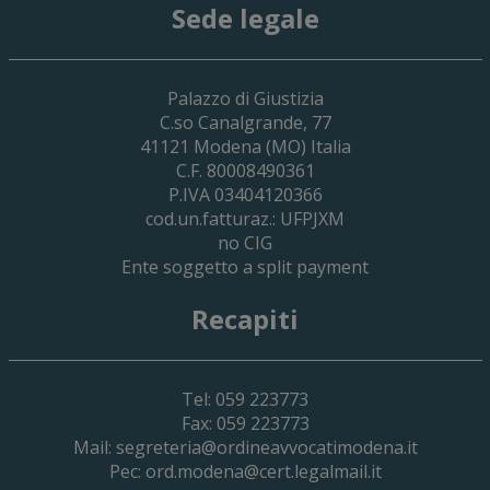
Sede legale
29 Giugno 2026
Palazzo di Giustizia
Cassa Forense – Elezioni Dei Delegati 
C.so Canalgrande, 77
2030
41121
Modena
(MO) Italia
C.F. 80008490361
P.IVA 03404120366
cod.un.fatturaz.: UFPJXM
no CIG
Ente soggetto a split payment
Recapiti
Tel: 059 223773
Fax: 059 223773
Mail:
segreteria@ordineavvocatimodena.it
Pec:
ord.modena@cert.legalmail.it