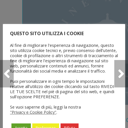
QUESTO SITO UTILIZZA I COOKIE
Al fine di migliorare l'esperienza di navigazione, questo
sito utilizza cookie tecnici e, previo consenso dell'utente,
cookie di profilazione o altri strumenti di tracciamento al
fine di migliorare l'esperienza di navigazione sul sito
web, personalizzare contenuti ed annunci, fornire
funzionalità dei social media e analizzare il traffico.
Puoi personalizzare in ogni tempo le impostazioni
relative all'utilizzo dei cookie cliccando sul tasto RIVEDI
LE TUE SCELTE nel piè di pagina del sito web, e quindi
sull'opzione PREFERENZE.
Se vuoi saperne di più, leggi la nostra
5 Agosto 2026
"Privacy e Cookie Policy"
.
Legge 28 Luglio 2026 N. 137 “delega Al
Dell’ordinamento Forense”
Accetta
Preferenze
Rifiuta