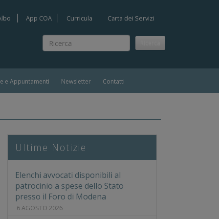
Albo
App COA
Curricula
Carta dei Servizi
Ricerca
Ricerca
ie e Appuntamenti
Newsletter
Contatti
Ultime Notizie
Elenchi avvocati disponibili al
patrocinio a spese dello Stato
presso il Foro di Modena
6 AGOSTO 2026