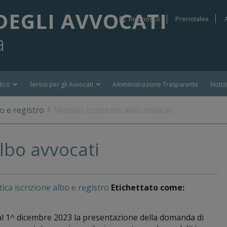
DEGLI AVVOCATI
Riconosco
Prenotalex
a
lico
Servizi per gli Avvocati
Amministrazione Trasparente
Notiz
o e registro
Modulo iscrizione albo avvocati
lbo avvocati
ica iscrizione albo e registro
Etichettato come:
al 1^ dicembre 2023 la presentazione della domanda di