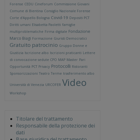
Forense
CEDU
Cineforum
Commissione Giovani
Comune di Bientina
Consiglio Nazionale Forense
Covid-19
Corte d'Appello Bologna
Depositi PCT
Diritti umani
Elisabetta Paoletti
famiglie
Fondazione
multiproblematiche
Firma digitale
Marco Biagi
Formazione
Giuristi Democratici
Gratuito patrocinio
Gruppo Donne e
Giustizia
Iscrizione albo
Iscrizioni praticanti
Lettere
di convocazione sedute CPO
MAP
Master
Pari
Protocolli
Opportunità
PCT
Privacy
Ristoranti
Sponsorizzazioni
Teatro
Terme
trasferimento albo
Video
Università di Venezia
URCOFER
Workshop
Titolare del trattamento
Responsabile della protezione dei
dati
Base giuridica del trattamento