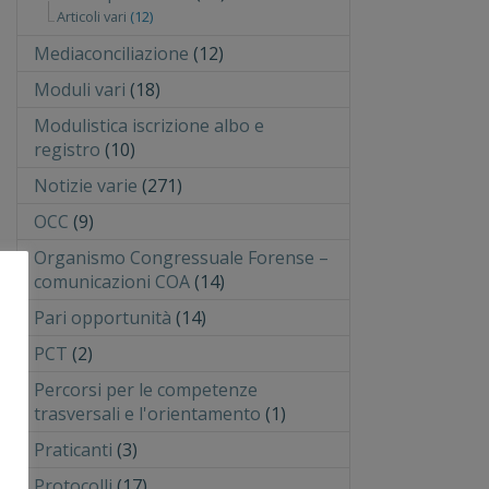
Articoli vari
(12)
Mediaconciliazione
(12)
Moduli vari
(18)
Modulistica iscrizione albo e
registro
(10)
Notizie varie
(271)
OCC
(9)
Organismo Congressuale Forense –
comunicazioni COA
(14)
Pari opportunità
(14)
PCT
(2)
Percorsi per le competenze
trasversali e l'orientamento
(1)
Praticanti
(3)
Protocolli
(17)