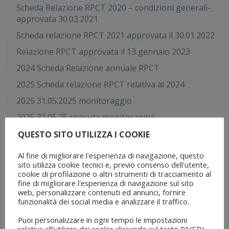
Scheda Relazione RPCT 2020 – condizioni generali-
approvata 30.03.2021
Scheda relazione RPCT 2021 approvata il 30.01.2022
Relazione RPCT approvata il 13 gennaio 2023
2024 Scheda Relazione annuale RPCT
2025 Scheda relazione RPCT relativa al 2024
2025 31.05.2025 monitoraggio
2025 31.05.25 ricevuta monitoraggio
2025 31.12.2025 griglia anac 2025
QUESTO SITO UTILIZZA I COOKIE
2025 31.12.2025 attestazione oiv 2025
Al fine di migliorare l'esperienza di navigazione, questo
sito utilizza cookie tecnici e, previo consenso dell'utente,
2026 Scheda relazione RPCT relativa al 2025
cookie di profilazione o altri strumenti di tracciamento al
2026 15.06.26 ricevuta monitoraggio prot anac
fine di migliorare l'esperienza di navigazione sul sito
web, personalizzare contenuti ed annunci, fornire
127313
funzionalità dei social media e analizzare il traffico.
2026 15.06.26 monitoraggio
Puoi personalizzare in ogni tempo le impostazioni
Il responsabile della prevenzione, corruzione e
relative all'utilizzo dei cookie cliccando sul tasto RIVEDI