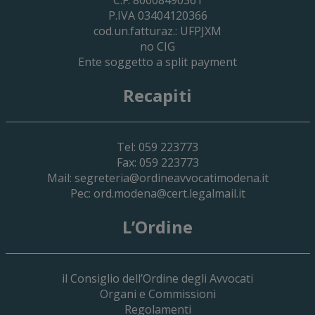
P.IVA 03404120366
cod.un.fatturaz.: UFPJXM
no CIG
Ente soggetto a split payment
Recapiti
Tel: 059 223773
Fax: 059 223773
Mail:
segreteria@ordineavvocatimodena.it
Pec:
ord.modena@cert.legalmail.it
L’Ordine
il Consiglio dell’Ordine degli Avvocati
Organi e Commissioni
Regolamenti