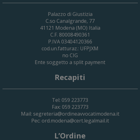
29 Giugno 2026
Palazzo di Giustizia
Cassa Forense – Elezioni Dei Delegati 
C.so Canalgrande, 77
2030
41121
Modena
(MO) Italia
C.F. 80008490361
P.IVA 03404120366
cod.un.fatturaz.: UFPJXM
no CIG
Ente soggetto a split payment
Recapiti
Tel: 059 223773
Fax: 059 223773
Mail:
segreteria@ordineavvocatimodena.it
Pec:
ord.modena@cert.legalmail.it
L’Ordine