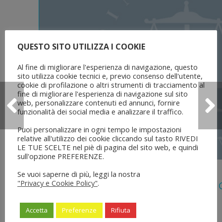
QUESTO SITO UTILIZZA I COOKIE
Al fine di migliorare l'esperienza di navigazione, questo
sito utilizza cookie tecnici e, previo consenso dell'utente,
cookie di profilazione o altri strumenti di tracciamento al
fine di migliorare l'esperienza di navigazione sul sito
web, personalizzare contenuti ed annunci, fornire
funzionalità dei social media e analizzare il traffico.
Puoi personalizzare in ogni tempo le impostazioni
relative all'utilizzo dei cookie cliccando sul tasto RIVEDI
LE TUE SCELTE nel piè di pagina del sito web, e quindi
sull'opzione PREFERENZE.
5 Agosto 2026
Se vuoi saperne di più, leggi la nostra
"Privacy e Cookie Policy"
.
Legge 28 Luglio 2026 N. 137 “delega Al
Dell’ordinamento Forense”
Accetta
Preferenze
Rifiuta