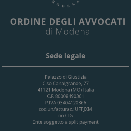
ORDINE DEGLI AVVOCATI
di Modena
Sede legale
29 Giugno 2026
Palazzo di Giustizia
Cassa Forense – Elezioni Dei Delegati 
C.so Canalgrande, 77
2030
41121
Modena
(MO) Italia
C.F. 80008490361
P.IVA 03404120366
cod.un.fatturaz.: UFPJXM
no CIG
Ente soggetto a split payment