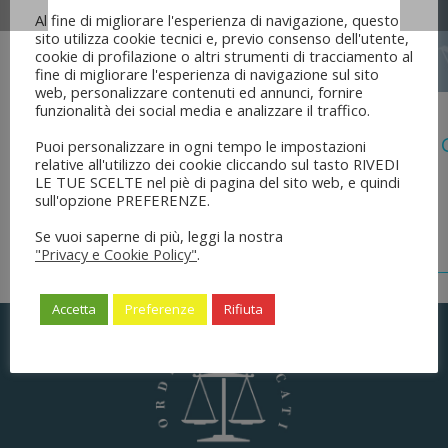
Al fine di migliorare l'esperienza di navigazione, questo
sito utilizza cookie tecnici e, previo consenso dell'utente,
cookie di profilazione o altri strumenti di tracciamento al
fine di migliorare l'esperienza di navigazione sul sito
web, personalizzare contenuti ed annunci, fornire
funzionalità dei social media e analizzare il traffico.
5 Agosto 2026
Legge 28 Luglio 2026 N. 137 “delega Al
Puoi personalizzare in ogni tempo le impostazioni
relative all'utilizzo dei cookie cliccando sul tasto RIVEDI
Dell’ordinamento Forense”
LE TUE SCELTE nel piè di pagina del sito web, e quindi
sull'opzione PREFERENZE.
Se vuoi saperne di più, leggi la nostra
"Privacy e Cookie Policy"
.
Accetta
Preferenze
Rifiuta