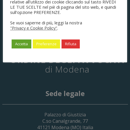
relative all'utilizzo dei cookie cliccando sul tasto RIVEDI
LE TUE SCELTE nel piè di pagina del sito web, e quindi
sull'opzione PREFERENZE.
Se vuoi saperne di più, leggi la nostra
"Privacy e Cookie Policy"
.
Accetta
Preferenze
Rifiuta
ORDINE DEGLI AVVOCATI
di Modena
Sede legale
29 Giugno 2026
Palazzo di Giustizia
Cassa Forense – Elezioni Dei Delegati 
C.so Canalgrande, 77
2030
41121
Modena
(MO) Italia