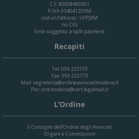
C.F. 80008490361
P.IVA 03404120366
cod.un.fatturaz.: UFPJXM
no CIG
Ente soggetto a split payment
Recapiti
Tel: 059 223773
Fax: 059 223773
Mail:
segreteria@ordineavvocatimodena.it
Pec:
ord.modena@cert.legalmail.it
L’Ordine
il Consiglio dell’Ordine degli Avvocati
Organi e Commissioni